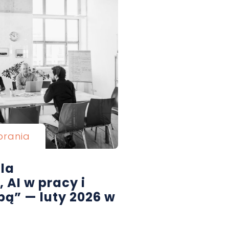
brania
la
AI w pracy i
pą” — luty 2026 w