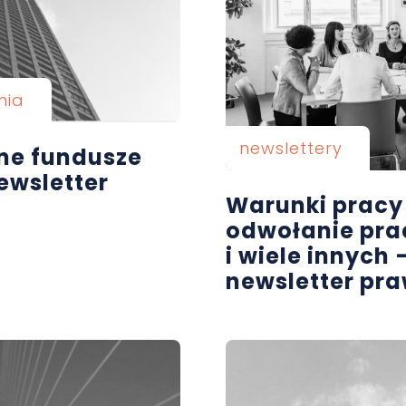
nia
newslettery
ane fundusze
ewsletter
Warunki pracy
odwołanie pra
i wiele innych 
newsletter pr