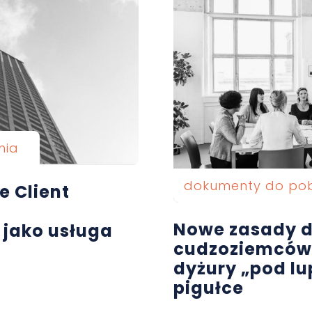
nia
dokumenty do po
e Client
Nowe zasady d
 jako usługa
cudzoziemców, 
dyżury „pod lu
pigułce