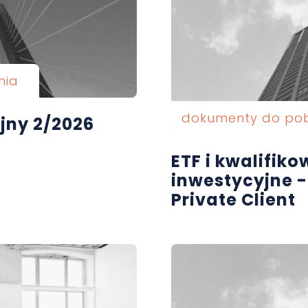
nia
dokumenty do po
jny 2/2026
ETF i kwalifik
inwestycyjne -
Private Client