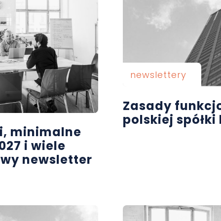
newslettery
Zasady funkc
polskiej spółk
i, minimalne
27 i wiele
wy newsletter