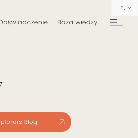
PL
Doświadczenie
Baza wiedzy
y
xplorers Blog