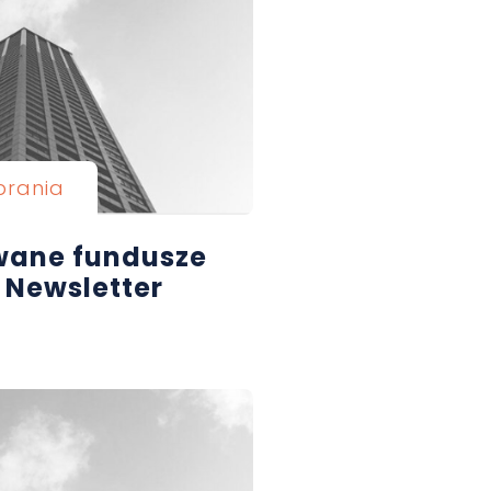
brania
owane fundusze
 Newsletter