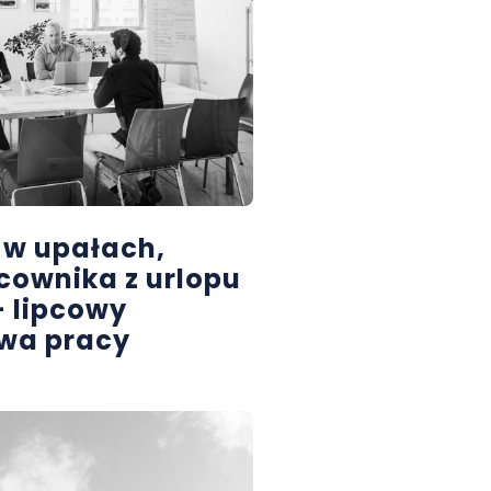
 w upałach,
cownika z urlopu
– lipcowy
awa pracy