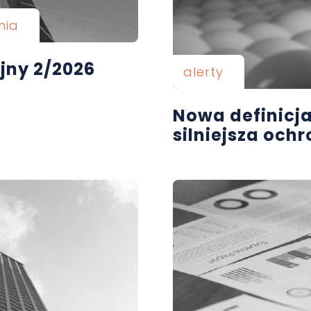
nia
jny 2/2026
alerty
Nowa definicj
silniejsza oc