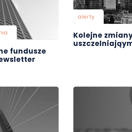
alerty
nia
Kolejne zmiany
uszczelniająy
ane fundusze
ewsletter