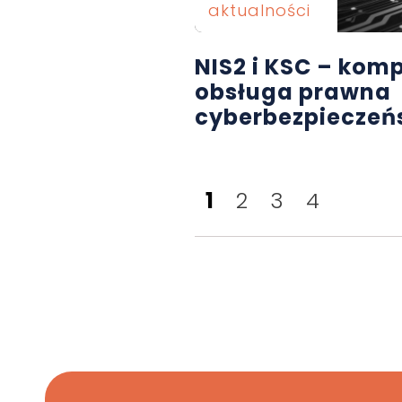
aktualności
NIS2 i KSC – kom
obsługa prawna
cyberbezpieczeńs
1
2
3
4