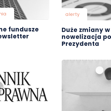
nia
alerty
ane fundusze
Duże zmiany w
ewsletter
nowelizacja p
Prezydenta