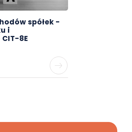
chodów spółek -
u i
 CIT-8E