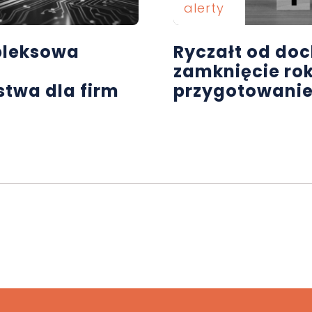
alerty
pleksowa
Ryczałt od do
zamknięcie rok
twa dla firm
przygotowanie