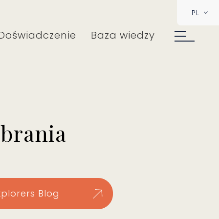
PL
Doświadczenie
Baza wiedzy
obrania
xplorers Blog