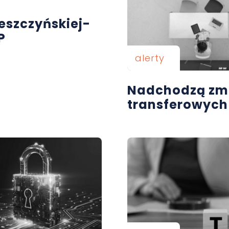
eszczyńskiej-
P
alerty
Nadchodzą zm
transferowych