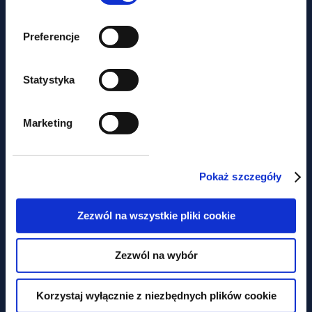
Preferencje
newslettery
Statystyka
Warunki pracy w upałach,
Marketing
odwołanie pracownika z urlopu i
wiele innych – lipcowy
newsletter prawa pracy
Pokaż szczegóły
Zezwól na wszystkie pliki cookie
Zezwól na wybór
Korzystaj wyłącznie z niezbędnych plików cookie