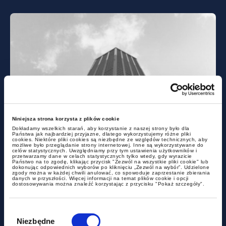
dokumenty do pobrania
Niniejsza strona korzysta z plików cookie
Dokładamy wszelkich starań, aby korzystanie z naszej strony było dla
ETF i kwalifikowane fundusze
Państwa jak najbardziej przyjazne, dlatego wykorzystujemy różne pliki
cookies. Niektóre pliki cookies są niezbędne ze względów technicznych, aby
inwestycyjne – Newsletter
możliwe było przeglądanie strony internetowej. Inne są wykorzystywane do
celów statystycznych. Uwzględniamy przy tym ustawienia użytkowników i
przetwarzamy dane w celach statystycznych tylko wtedy, gdy wyrazicie
Private Client
Państwo na to zgodę, klikając przycisk "Zezwól na wszystkie pliki cookie" lub
dokonując odpowiednich wyborów po kliknięciu „Zezwól na wybór”. Udzielone
zgody można w każdej chwili anulować, co spowoduje zaprzestanie zbierania
danych w przyszłości. Więcej informacji na temat plików cookie i opcji
dostosowywania można znaleźć korzystając z przycisku "Pokaż szczegóły".
Wybór
zgody
Niezbędne