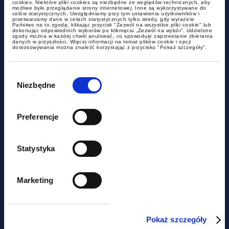
cookies. Niektóre pliki cookies są niezbędne ze względów technicznych, aby
możliwe było przeglądanie strony internetowej. Inne są wykorzystywane do
celów statystycznych. Uwzględniamy przy tym ustawienia użytkowników i
przetwarzamy dane w celach statystycznych tylko wtedy, gdy wyrazicie
alerty
Państwo na to zgodę, klikając przycisk "Zezwól na wszystkie pliki cookie" lub
dokonując odpowiednich wyborów po kliknięciu „Zezwól na wybór”. Udzielone
zgody można w każdej chwili anulować, co spowoduje zaprzestanie zbierania
danych w przyszłości. Więcej informacji na temat plików cookie i opcji
dostosowywania można znaleźć korzystając z przycisku "Pokaż szczegóły".
Kolejne zmiany w projekcie
uszczelniająym CIT
Wybór
zgody
Niezbędne
Preferencje
Statystyka
Marketing
alerty
Pokaż szczegóły
Nowa definicja mobbingu i