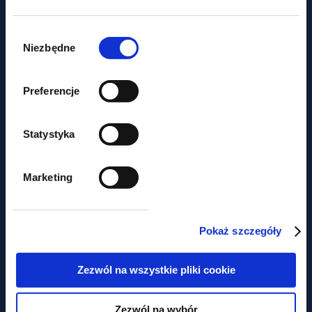
Wybór
zgody
Niezbędne
Preferencje
Statystyka
dokumenty do pobrania
Marketing
Proces Inwestycyjny 2/2026
Pokaż szczegóły
Obawiasz się,
Zezwól na wszystkie pliki cookie
że ominą Cię
najważniejsze zmiany
Zezwól na wybór