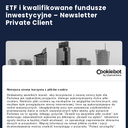
ETF i kwalifikowane fundusze
inwestycyjne – Newsletter
Private Client
Niniejsza strona korzysta z plików cookie
alerty
Dokładamy wszelkich starań, aby korzystanie z naszej strony było dla
Państwa jak najbardziej przyjazne, dlatego wykorzystujemy różne pliki
cookies. Niektóre pliki cookies są niezbędne ze względów technicznych, aby
możliwe było przeglądanie strony internetowej. Inne są wykorzystywane do
Kolejne zmiany w projekcie
celów statystycznych. Uwzględniamy przy tym ustawienia użytkowników i
przetwarzamy dane w celach statystycznych tylko wtedy, gdy wyrazicie
Państwo na to zgodę, klikając przycisk "Zezwól na wszystkie pliki cookie" lub
uszczelniająym CIT
dokonując odpowiednich wyborów po kliknięciu „Zezwól na wybór”. Udzielone
zgody można w każdej chwili anulować, co spowoduje zaprzestanie zbierania
danych w przyszłości. Więcej informacji na temat plików cookie i opcji
dostosowywania można znaleźć korzystając z przycisku "Pokaż szczegóły".