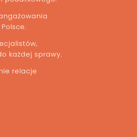
zaangażowania
 Polsce.
cjalistów,
do każdej sprawy.
ie relacje