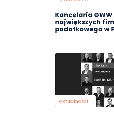
Kancelaria GWW j
największych fi
podatkowego w P
aktualności