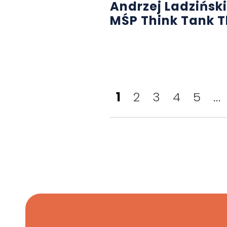
Andrzej Ladziński
MŚP Think Tank 
1
2
3
4
5
...