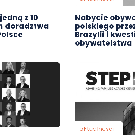
edną z 10
Nabycie obywa
rm doradztwa
polskiego prze
olsce
Brazylii i kwe
obywatelstwa
aktualności