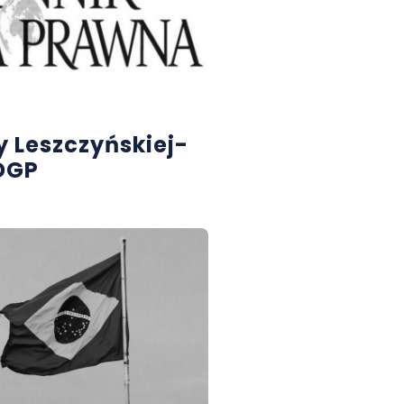
 Leszczyńskiej-
 DGP