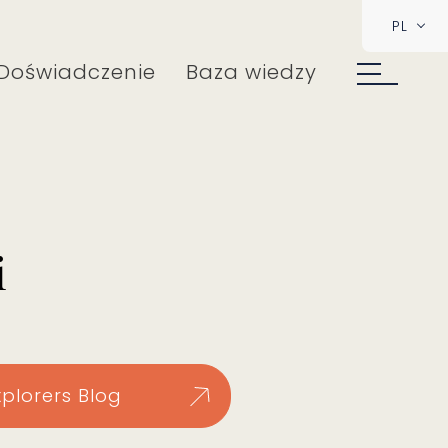
PL
Doświadczenie
Baza wiedzy
i
xplorers Blog