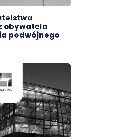
telstwa
z obywatela
stia podwójnego