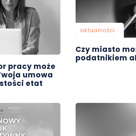
aktualności
Czy miasto mo
podatnikiem a
tor pracy może
 Twoja umowa
stości etat