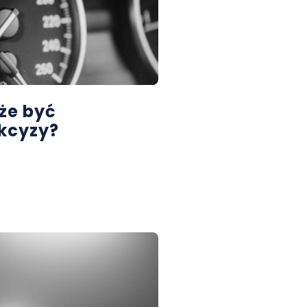
że być
kcyzy?