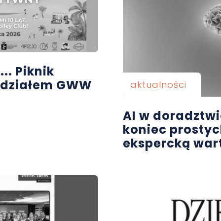
.. Piknik
 udziałem GWW
aktualności
AI w doradztw
koniec prostyc
ekspercką war