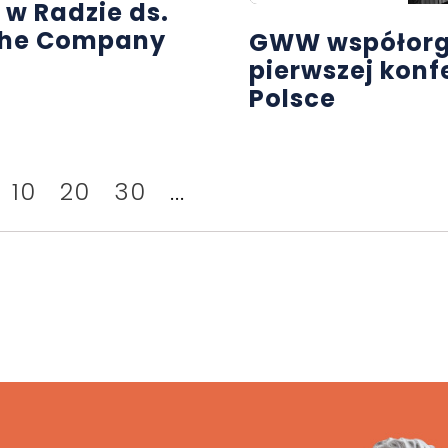
 w Radzie ds.
The Company
GWW współorg
pierwszej konf
Polsce
10
20
30
...