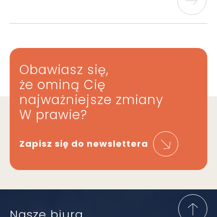
Obawiasz się,
że ominą Cię
najważniejsze zmiany
W prawie?
Zapisz się do newslettera
Nasze biura