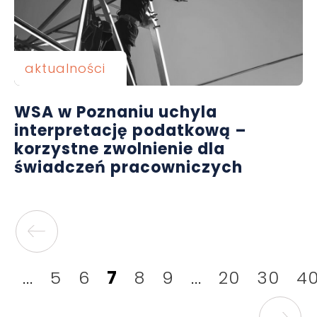
aktualności
WSA w Poznaniu uchyla
interpretację podatkową –
korzystne zwolnienie dla
świadczeń pracowniczych
...
5
6
7
8
9
...
20
30
4