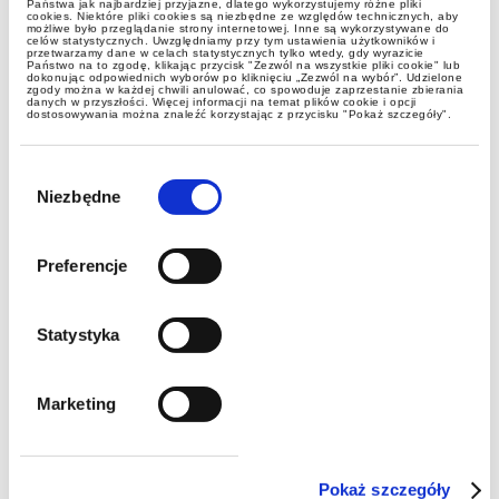
Państwa jak najbardziej przyjazne, dlatego wykorzystujemy różne pliki
cookies. Niektóre pliki cookies są niezbędne ze względów technicznych, aby
możliwe było przeglądanie strony internetowej. Inne są wykorzystywane do
celów statystycznych. Uwzględniamy przy tym ustawienia użytkowników i
przetwarzamy dane w celach statystycznych tylko wtedy, gdy wyrazicie
Strategiczna rola WIT w handlu
Państwo na to zgodę, klikając przycisk "Zezwól na wszystkie pliki cookie" lub
dokonując odpowiednich wyborów po kliknięciu „Zezwól na wybór”. Udzielone
produktami drewnopochodnymi
zgody można w każdej chwili anulować, co spowoduje zaprzestanie zbierania
danych w przyszłości. Więcej informacji na temat plików cookie i opcji
dostosowywania można znaleźć korzystając z przycisku "Pokaż szczegóły".
Wybór
zgody
Niezbędne
Preferencje
Statystyka
aktualności
Marketing
Międzynarodowe wyróżnienie dla
Małgorzaty Militz! ITR World Tax
Pokaż szczegóły