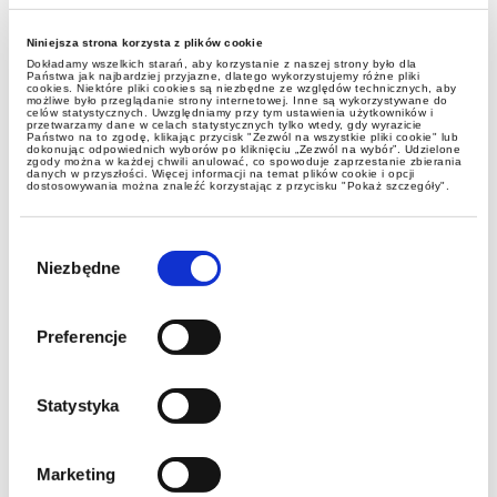
Niniejsza strona korzysta z plików cookie
Dokładamy wszelkich starań, aby korzystanie z naszej strony było dla
Państwa jak najbardziej przyjazne, dlatego wykorzystujemy różne pliki
cookies. Niektóre pliki cookies są niezbędne ze względów technicznych, aby
możliwe było przeglądanie strony internetowej. Inne są wykorzystywane do
celów statystycznych. Uwzględniamy przy tym ustawienia użytkowników i
przetwarzamy dane w celach statystycznych tylko wtedy, gdy wyrazicie
Państwo na to zgodę, klikając przycisk "Zezwól na wszystkie pliki cookie" lub
dokonując odpowiednich wyborów po kliknięciu „Zezwól na wybór”. Udzielone
zgody można w każdej chwili anulować, co spowoduje zaprzestanie zbierania
aktualności
danych w przyszłości. Więcej informacji na temat plików cookie i opcji
dostosowywania można znaleźć korzystając z przycisku "Pokaż szczegóły".
Ważny wyrok NSA w sprawie
Wybór
zgody
miękkich hybryd (mild hybrid)
Niezbędne
Preferencje
Statystyka
Marketing