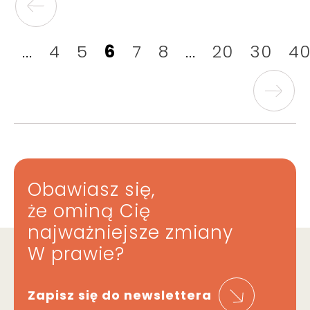
...
4
5
6
7
8
...
20
30
4
Obawiasz się,
że ominą Cię
najważniejsze zmiany
W prawie?
Zapisz się do newslettera