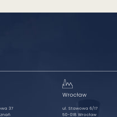
ń
Wrocław
owa 37
ul. Stawowa 6/17
oznań
50-018 Wrocław