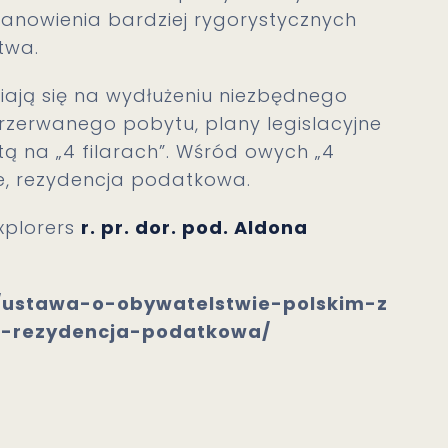
tanowienia bardziej rygorystycznych
twa.
upiają się na wydłużeniu niezbędnego
rzerwanego pobytu, plany legislacyjne
ą na „4 filarach”. Wśród owych „4
ie, rezydencja podatkowa.
xplorers
r. pr. dor. pod. Aldona
pl/ustawa-o-obywatelstwie-polskim-z
ji-rezydencja-podatkowa/