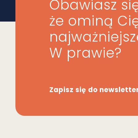
Obawiasz się
że ominą Ci
najważniejs
W prawie?
Zapisz się do newslette