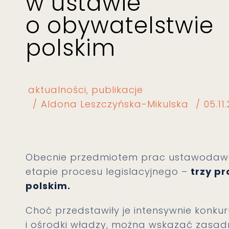
w ustawie
o obywatelstwie
polskim
aktualności
publikacje
Aldona Leszczyńska-Mikulska
05.11
Obecnie przedmiotem prac ustawodawcz
etapie procesu legislacyjnego –
trzy p
polskim.
Choć przedstawiły je intensywnie konku
i ośrodki władzy, można wskazać zasad