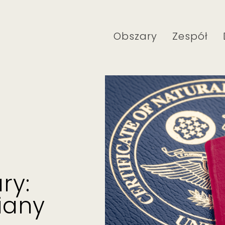
Obszary
Zespół
ry:
iany