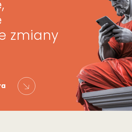
,
ę
ze zmiany
ra