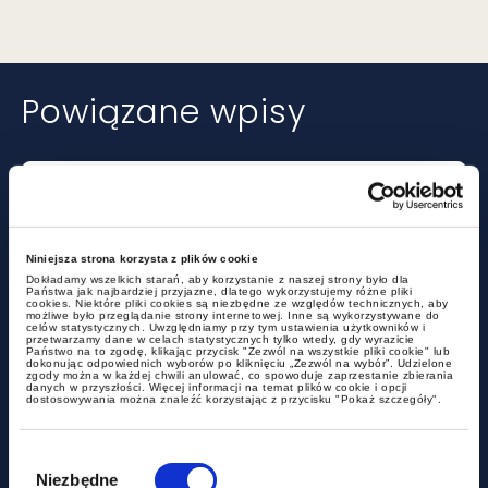
Powiązane wpisy
Niniejsza strona korzysta z plików cookie
Dokładamy wszelkich starań, aby korzystanie z naszej strony było dla
Państwa jak najbardziej przyjazne, dlatego wykorzystujemy różne pliki
cookies. Niektóre pliki cookies są niezbędne ze względów technicznych, aby
możliwe było przeglądanie strony internetowej. Inne są wykorzystywane do
celów statystycznych. Uwzględniamy przy tym ustawienia użytkowników i
przetwarzamy dane w celach statystycznych tylko wtedy, gdy wyrazicie
aktualności
Państwo na to zgodę, klikając przycisk "Zezwól na wszystkie pliki cookie" lub
dokonując odpowiednich wyborów po kliknięciu „Zezwól na wybór”. Udzielone
zgody można w każdej chwili anulować, co spowoduje zaprzestanie zbierania
danych w przyszłości. Więcej informacji na temat plików cookie i opcji
dostosowywania można znaleźć korzystając z przycisku "Pokaż szczegóły".
Chambers High Net Worth 2026 -
GWW w Band 1 nieprzerwanie od
Wybór
zgody
2017
Niezbędne