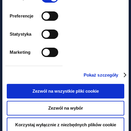
Preferencje
Statystyka
Marketing
aktualności
Pokaż szczegóły
Już teraz inspektor pracy może
Zezwól na wszystkie pliki cookie
zdecydować, że Twoja umowa
B2B to w rzeczywistości etat
Zezwól na wybór
Korzystaj wyłącznie z niezbędnych plików cookie