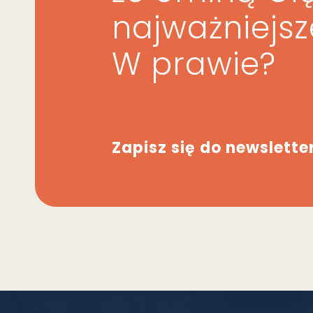
najważniejs
W prawie?
Zapisz się do newslette