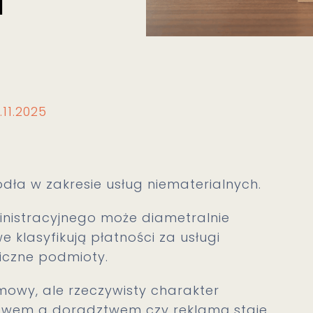
a
.11.2025
dła w zakresie usług niematerialnych.
nistracyjnego może diametralnie
 klasyfikują płatności za usługi
iczne podmioty.
umowy, ale rzeczywisty charakter
ctwem a doradztwem czy reklamą staje