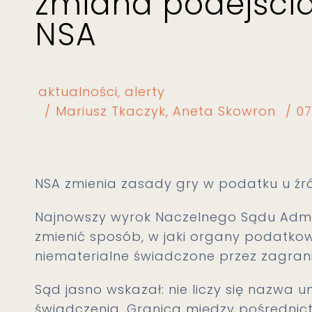
zmiana podejści
NSA
aktualności
alerty
Mariusz Tkaczyk
Aneta Skowron
07
NSA zmienia zasady gry w podatku u źró
Najnowszy wyrok Naczelnego Sądu Admi
zmienić sposób, w jaki organy podatkowe
niematerialne świadczone przez zagran
Sąd jasno wskazał: nie liczy się nazwa 
świadczenia. Granica między pośredni