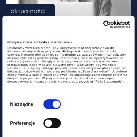
aktualności
Już teraz inspektor pracy może
zdecydować, że Twoja umowa
Niniejsza strona korzysta z plików cookie
B2B to w rzeczywistości etat
Dokładamy wszelkich starań, aby korzystanie z naszej strony było dla
Państwa jak najbardziej przyjazne, dlatego wykorzystujemy różne pliki
cookies. Niektóre pliki cookies są niezbędne ze względów technicznych, aby
możliwe było przeglądanie strony internetowej. Inne są wykorzystywane do
celów statystycznych. Uwzględniamy przy tym ustawienia użytkowników i
przetwarzamy dane w celach statystycznych tylko wtedy, gdy wyrazicie
Państwo na to zgodę, klikając przycisk "Zezwól na wszystkie pliki cookie" lub
dokonując odpowiednich wyborów po kliknięciu „Zezwól na wybór”. Udzielone
zgody można w każdej chwili anulować, co spowoduje zaprzestanie zbierania
danych w przyszłości. Więcej informacji na temat plików cookie i opcji
dostosowywania można znaleźć korzystając z przycisku "Pokaż szczegóły".
Wybór
zgody
Niezbędne
aktualności
Preferencje