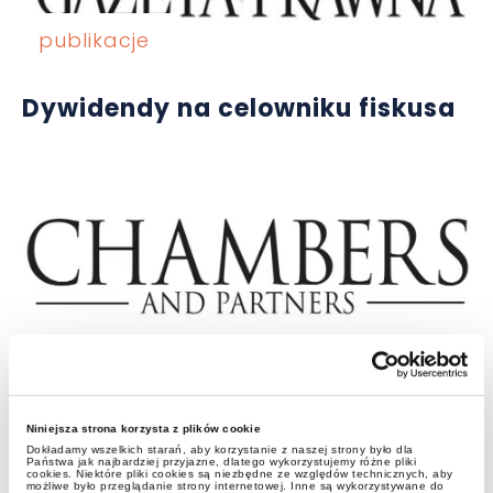
publikacje
Dywidendy na celowniku fiskusa
aktualności
Niniejsza strona korzysta z plików cookie
1. miejsce w rankingu Chambers
Dokładamy wszelkich starań, aby korzystanie z naszej strony było dla
Państwa jak najbardziej przyjazne, dlatego wykorzystujemy różne pliki
Private Wealth Law in Poland
cookies. Niektóre pliki cookies są niezbędne ze względów technicznych, aby
możliwe było przeglądanie strony internetowej. Inne są wykorzystywane do