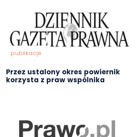
publikacje
Przez ustalony okres powiernik
korzysta z praw wspólnika