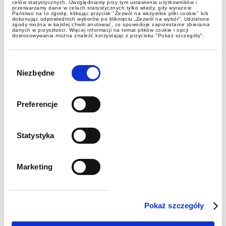
2023 – 7. rok z rzędu!
celów statystycznych. Uwzględniamy przy tym ustawienia użytkowników i
przetwarzamy dane w celach statystycznych tylko wtedy, gdy wyrazicie
Państwo na to zgodę, klikając przycisk "Zezwól na wszystkie pliki cookie" lub
dokonując odpowiednich wyborów po kliknięciu „Zezwól na wybór”. Udzielone
zgody można w każdej chwili anulować, co spowoduje zaprzestanie zbierania
danych w przyszłości. Więcej informacji na temat plików cookie i opcji
dostosowywania można znaleźć korzystając z przycisku "Pokaż szczegóły".
Wybór
zgody
Niezbędne
Preferencje
publikacje
Statystyka
Skarb Państwa nabędzie mienie
Marketing
spółki i ureguluje jej długi
Pokaż szczegóły