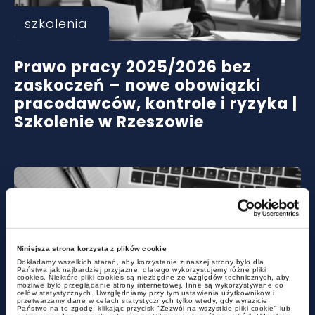
szkolenia
Prawo pracy 2025/2026 bez
zaskoczeń – nowe obowiązki
pracodawców, kontrole i ryzyka |
Szkolenie w Rzeszowie
Niniejsza strona korzysta z plików cookie
Dokładamy wszelkich starań, aby korzystanie z naszej strony było dla
Państwa jak najbardziej przyjazne, dlatego wykorzystujemy różne pliki
cookies. Niektóre pliki cookies są niezbędne ze względów technicznych, aby
możliwe było przeglądanie strony internetowej. Inne są wykorzystywane do
aktualności
celów statystycznych. Uwzględniamy przy tym ustawienia użytkowników i
przetwarzamy dane w celach statystycznych tylko wtedy, gdy wyrazicie
Państwo na to zgodę, klikając przycisk "Zezwól na wszystkie pliki cookie" lub