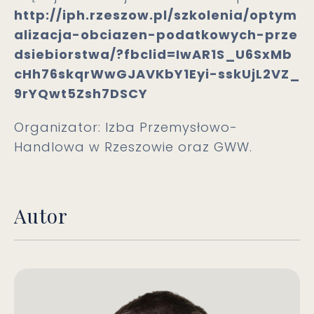
http://iph.rzeszow.pl/szkolenia/optym
alizacja-obciazen-podatkowych-prze
dsiebiorstwa/?fbclid=IwAR1S_U6SxMb
cHh76skqrWwGJAVKbY1Eyi-sskUjL2VZ_
9rYQwt5Zsh7DSCY
Organizator: Izba Przemysłowo-
Handlowa w Rzeszowie oraz GWW.
Autor