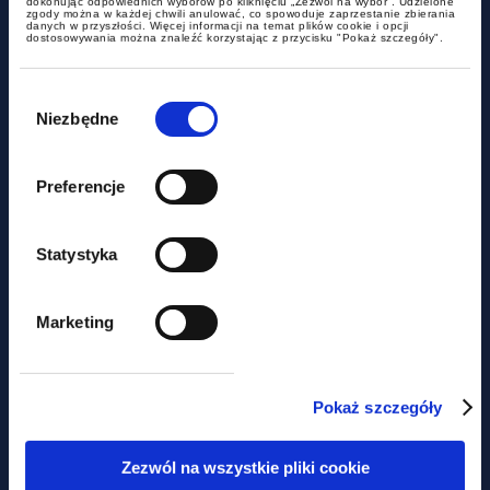
dokonując odpowiednich wyborów po kliknięciu „Zezwól na wybór”. Udzielone
zgody można w każdej chwili anulować, co spowoduje zaprzestanie zbierania
JPK_CIT w pigułce – jak
danych w przyszłości. Więcej informacji na temat plików cookie i opcji
dostosowywania można znaleźć korzystając z przycisku "Pokaż szczegóły".
przygotować się na nowe
obowiązki raportowe? Bezpłatny
Wybór
zgody
webinar
Niezbędne
Preferencje
Statystyka
Marketing
szkolenia
Pokaż szczegóły
Bezpłatny webinar GWW - PIP,
Zezwól na wszystkie pliki cookie
związki zawodowe i cudzoziemcy