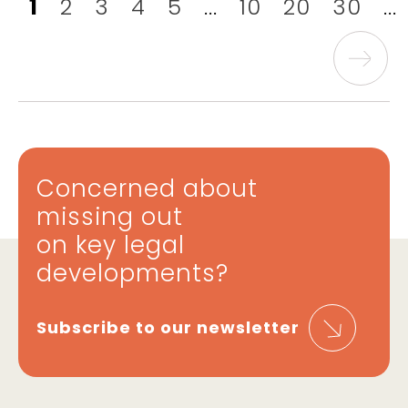
1
2
3
4
5
...
10
20
30
...
Concerned about
missing out
on key legal
developments?
Subscribe to our newsletter