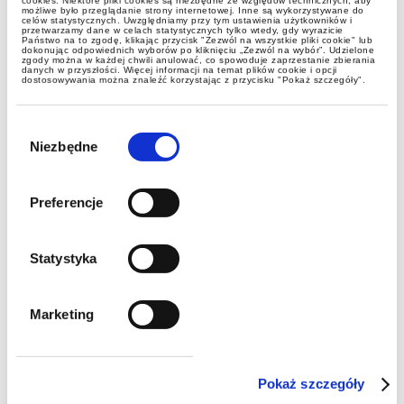
cookies. Niektóre pliki cookies są niezbędne ze względów technicznych, aby
możliwe było przeglądanie strony internetowej. Inne są wykorzystywane do
celów statystycznych. Uwzględniamy przy tym ustawienia użytkowników i
przetwarzamy dane w celach statystycznych tylko wtedy, gdy wyrazicie
Państwo na to zgodę, klikając przycisk "Zezwól na wszystkie pliki cookie" lub
GWW podczas regat doradców
dokonując odpowiednich wyborów po kliknięciu „Zezwól na wybór”. Udzielone
zgody można w każdej chwili anulować, co spowoduje zaprzestanie zbierania
podatkowych
danych w przyszłości. Więcej informacji na temat plików cookie i opcji
dostosowywania można znaleźć korzystając z przycisku "Pokaż szczegóły".
Wybór
zgody
Niezbędne
Preferencje
Statystyka
aktualności
Marketing
Forum Księgowości 2021
Pokaż szczegóły