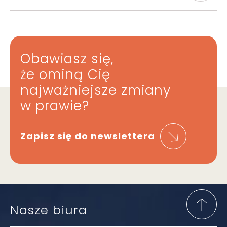
Obawiasz się,
że ominą Cię
najważniejsze zmiany
w prawie?
Zapisz się do newslettera
Nasze biura