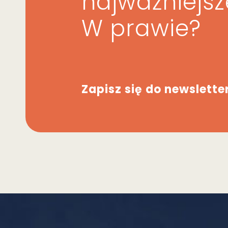
najważniejs
W prawie?
Zapisz się do newslette