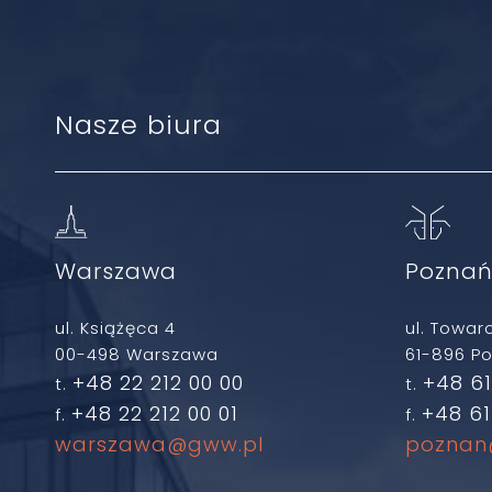
Nasze biura
Warszawa
Pozna
ul. Książęca 4
ul. Towar
00-498 Warszawa
61-896 P
+48 22 212 00 00
+48 61
t.
t.
+48 22 212 00 01
+48 61
f.
f.
warszawa@gww.pl
poznan