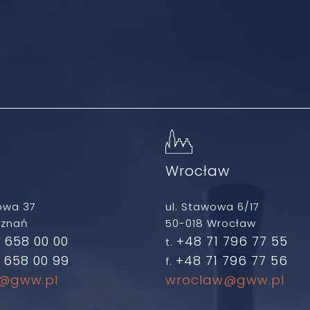
ń
Wrocław
owa 37
ul. Stawowa 6/17
oznań
50-018 Wrocław
 658 00 00
+48 71 796 77 55
t.
 658 00 99
+48 71 796 77 56
f.
@gww.pl
wroclaw@gww.pl