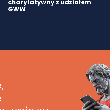
charytatywny z udziałem
GWW
,
ę