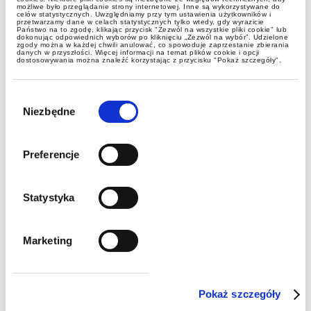
możliwe było przeglądanie strony internetowej. Inne są wykorzystywane do
celów statystycznych. Uwzględniamy przy tym ustawienia użytkowników i
przetwarzamy dane w celach statystycznych tylko wtedy, gdy wyrazicie
Państwo na to zgodę, klikając przycisk "Zezwól na wszystkie pliki cookie" lub
Nowe zasady ustalania stażu
dokonując odpowiednich wyborów po kliknięciu „Zezwól na wybór”. Udzielone
zgody można w każdej chwili anulować, co spowoduje zaprzestanie zbierania
pracy - alert GWW
danych w przyszłości. Więcej informacji na temat plików cookie i opcji
dostosowywania można znaleźć korzystając z przycisku "Pokaż szczegóły".
Wybór
zgody
Niezbędne
Preferencje
Statystyka
alerty
Marketing
Inspektor pracy jak prokurator?
Nowe uprawnienia PIP
Pokaż szczegóły
zaniepokoiły biznes