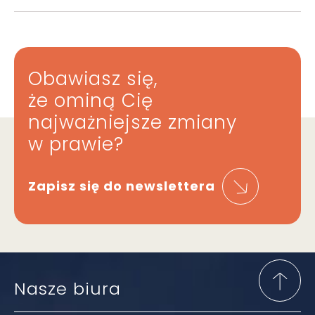
Obawiasz się,
że ominą Cię
najważniejsze zmiany
w prawie?
Zapisz się do newslettera
Nasze biura