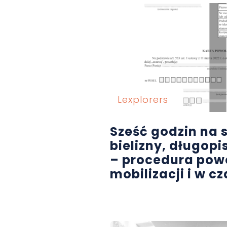
Lexplorers
Sześć godzin na
bielizny, długop
– procedura powo
mobilizacji i w c