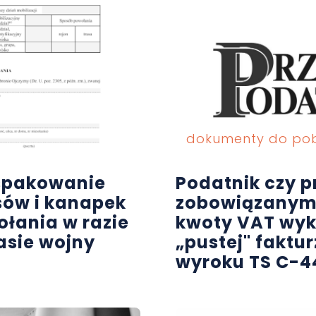
dokumenty do po
 spakowanie
Podatnik czy 
isów i kanapek
zobowiązanym 
łania w razie
kwoty VAT wyk
zasie wojny
„pustej" faktu
wyroku TS C-4