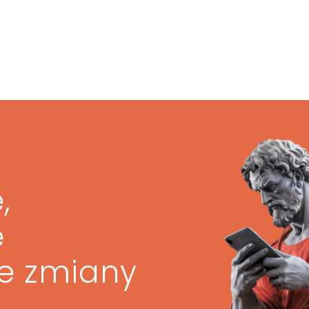
,
ę
ze zmiany