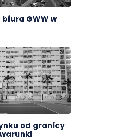
u biura GWW w
ynku od granicy
 warunki