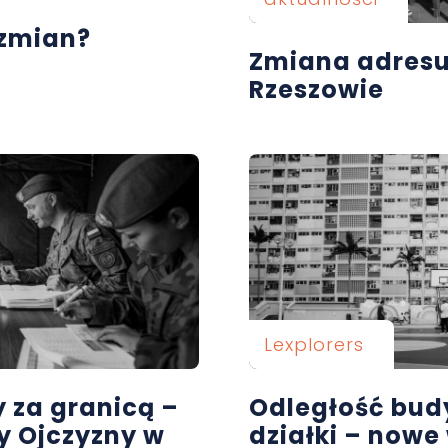
 zmian?
Zmiana adres
Rzeszowie
Lexplorers
 za granicą –
Odległość bud
y Ojczyzny w
działki – nowe