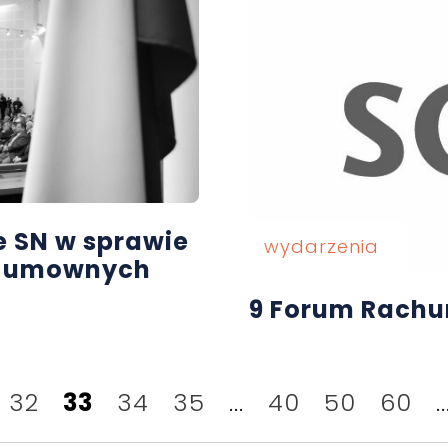
e SN w sprawie
wydarzenia
r umownych
9 Forum Rachu
32
33
34
35
...
40
50
60
..