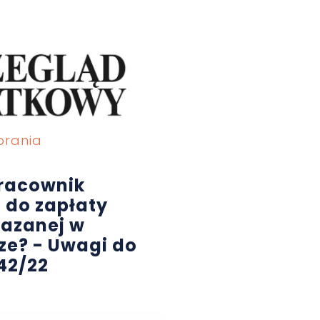
brania
pracownik
do zapłaty
azanej w
rze? - Uwagi do
42/22