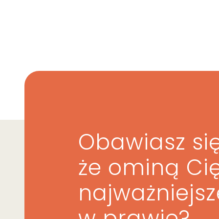
Obawiasz się
że ominą Ci
najważniejs
w prawie?