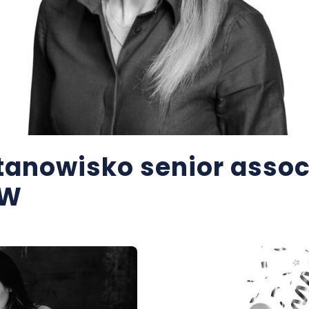
anowisko senior assoc
WW