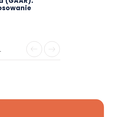
a (GAAR).
tosowanie
.