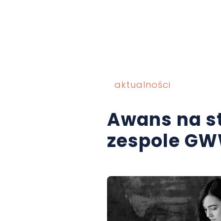
aktualności
Awans na st
zespole G