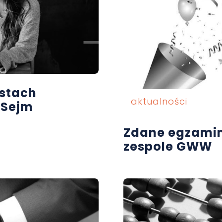
istach
aktualności
 Sejm
Zdane egzami
zespole GWW