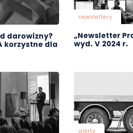
newslettery
„Newsletter P
 od darowizny?
wyd. V 2024 r.
 korzystne dla
alerty