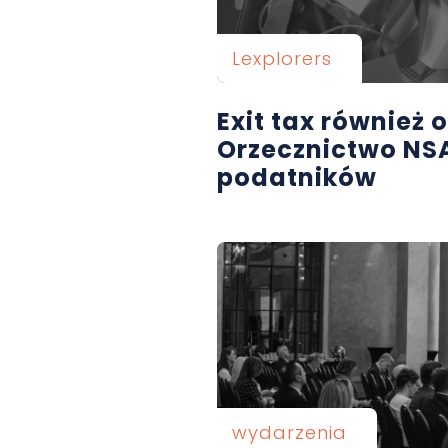
Lexplorers
Exit tax również
Orzecznictwo NSA
podatników
wydarzenia