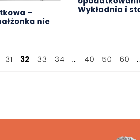
opodatkowani
Wykładnia i s
tkowa –
małżonka nie
31
32
33
34
...
40
50
60
..