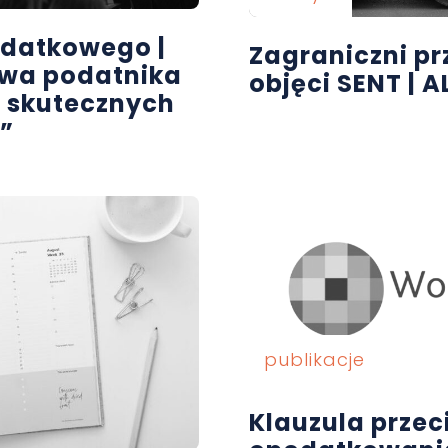
odatkowego |
Zagraniczni p
awa podatnika
objęci SENT | A
u skutecznych
”
publikacje
Klauzula przec