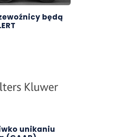
rzewoźnicy będą
LERT
iwko unikaniu