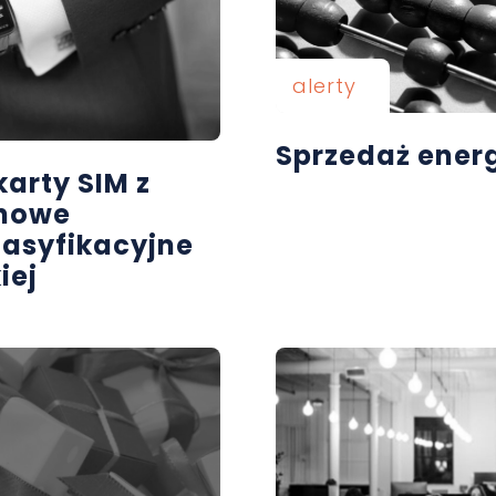
alerty
Sprzedaż energ
arty SIM z
 nowe
lasyfikacyjne
iej