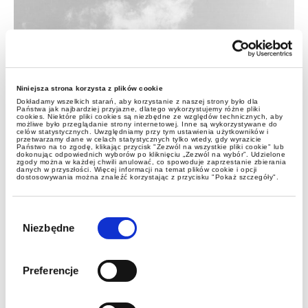
Niniejsza strona korzysta z plików cookie
Dokładamy wszelkich starań, aby korzystanie z naszej strony było dla
Państwa jak najbardziej przyjazne, dlatego wykorzystujemy różne pliki
aktualności
cookies. Niektóre pliki cookies są niezbędne ze względów technicznych, aby
możliwe było przeglądanie strony internetowej. Inne są wykorzystywane do
celów statystycznych. Uwzględniamy przy tym ustawienia użytkowników i
przetwarzamy dane w celach statystycznych tylko wtedy, gdy wyrazicie
Państwo na to zgodę, klikając przycisk "Zezwól na wszystkie pliki cookie" lub
Zmiany w opodatkowaniu
dokonując odpowiednich wyborów po kliknięciu „Zezwól na wybór”. Udzielone
zgody można w każdej chwili anulować, co spowoduje zaprzestanie zbierania
danych w przyszłości. Więcej informacji na temat plików cookie i opcji
fundacji rodzinnych ze skutkiem
dostosowywania można znaleźć korzystając z przycisku "Pokaż szczegóły".
wstecznym?
Wybór
zgody
Niezbędne
Preferencje