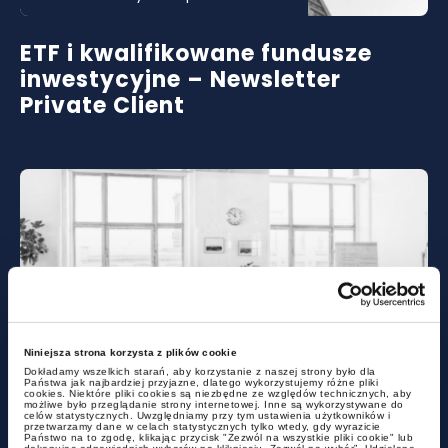
ETF i kwalifikowane fundusze
inwestycyjne – Newsletter
Private Client
newslettery
Niniejsza strona korzysta z plików cookie
Dokładamy wszelkich starań, aby korzystanie z naszej strony było dla
Państwa jak najbardziej przyjazne, dlatego wykorzystujemy różne pliki
cookies. Niektóre pliki cookies są niezbędne ze względów technicznych, aby
Warunki pracy w upałach,
możliwe było przeglądanie strony internetowej. Inne są wykorzystywane do
celów statystycznych. Uwzględniamy przy tym ustawienia użytkowników i
przetwarzamy dane w celach statystycznych tylko wtedy, gdy wyrazicie
odwołanie pracownika z urlopu i
Państwo na to zgodę, klikając przycisk "Zezwól na wszystkie pliki cookie" lub