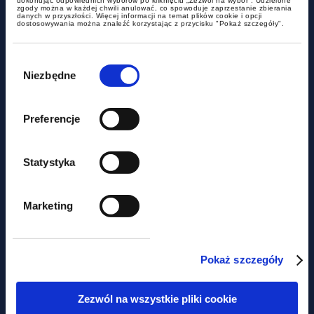
dokonując odpowiednich wyborów po kliknięciu „Zezwól na wybór”. Udzielone
wiele innych – lipcowy
zgody można w każdej chwili anulować, co spowoduje zaprzestanie zbierania
danych w przyszłości. Więcej informacji na temat plików cookie i opcji
newsletter prawa pracy
dostosowywania można znaleźć korzystając z przycisku "Pokaż szczegóły".
Wybór
zgody
Niezbędne
Preferencje
Statystyka
dokumenty do pobrania
Marketing
Proces Inwestycyjny 2/2026
Pokaż szczegóły
Zezwól na wszystkie pliki cookie