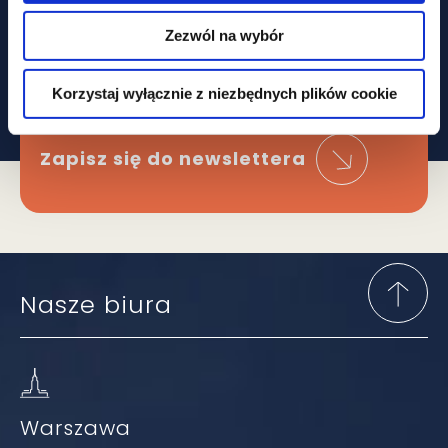
Obawiasz się,
że ominą Cię
Zezwól na wybór
najważniejsze zmiany
W prawie?
Korzystaj wyłącznie z niezbędnych plików cookie
Zapisz się do newslettera
Nasze biura
Warszawa