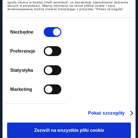
alerty
zgody można w każdej chwili anulować, co spowoduje zaprzestanie zbierania
danych w przyszłości. Więcej informacji na temat plików cookie i opcji
dostosowywania można znaleźć korzystając z przycisku "Pokaż szczegóły".
Nowa definicja mobbingu i
Wybór
silniejsza ochrona pracowników
zgody
Niezbędne
Preferencje
Statystyka
Marketing
alerty
Pokaż szczegóły
Duże zmiany w MDR –
nowelizacja podpisana przez
Zezwól na wszystkie pliki cookie