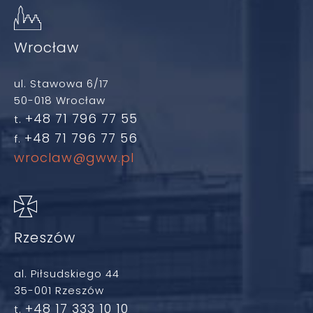
Wrocław
ul. Stawowa 6/17
50-018 Wrocław
+48 71 796 77 55
t.
+48 71 796 77 56
f.
wroclaw@gww.pl
Rzeszów
al. Piłsudskiego 44
35-001 Rzeszów
+48 17 333 10 10
t.