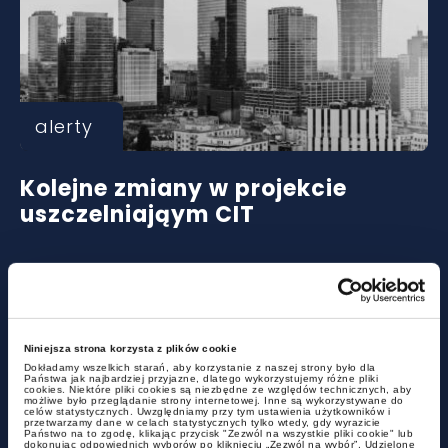
alerty
Kolejne zmiany w projekcie
uszczelniająym CIT
Niniejsza strona korzysta z plików cookie
Dokładamy wszelkich starań, aby korzystanie z naszej strony było dla
Państwa jak najbardziej przyjazne, dlatego wykorzystujemy różne pliki
cookies. Niektóre pliki cookies są niezbędne ze względów technicznych, aby
możliwe było przeglądanie strony internetowej. Inne są wykorzystywane do
celów statystycznych. Uwzględniamy przy tym ustawienia użytkowników i
przetwarzamy dane w celach statystycznych tylko wtedy, gdy wyrazicie
Państwo na to zgodę, klikając przycisk "Zezwól na wszystkie pliki cookie" lub
dokonując odpowiednich wyborów po kliknięciu „Zezwól na wybór”. Udzielone