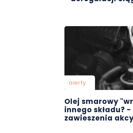
alerty
Olej smarowy "w
innego składu? -
zawieszenia akc