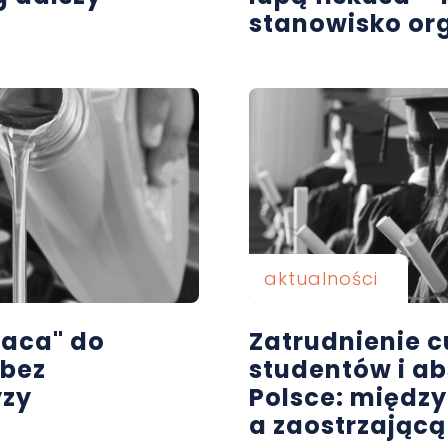
stanowisko o
aktualności
raca" do
Zatrudnienie 
 bez
studentów i a
yzy
Polsce: międz
a zaostrzającą