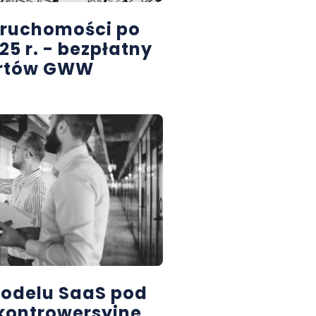
eruchomości po
5 r. - bezpłatny
ertów GWW
odelu SaaS pod
 kontrowersyjne