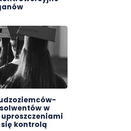
rganów
cudzoziemców-
bsolwentów w
y uproszczeniami
 się kontrolą