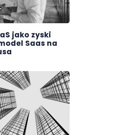
aS jako zyski
 model Saas na
usa