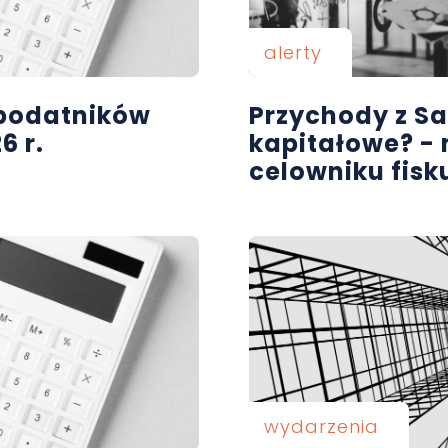
alerty
a podatników
Przychody z Sa
6 r.
kapitałowe? -
celowniku fisk
wydarzenia