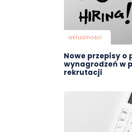
aktualności
Nowe przepisy o p
wynagrodzeń w p
rekrutacji