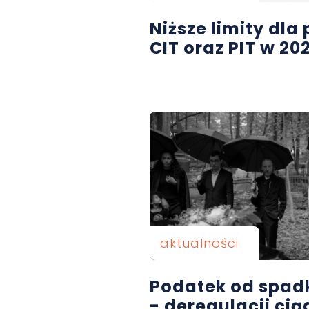
Niższe limity dl
CIT oraz PIT w 202
aktualności
Podatek od spad
- deregulacji cią