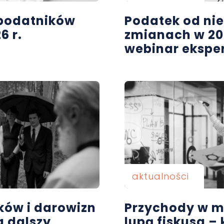
a podatników
Podatek od ni
6 r.
zmianach w 202
webinar eksp
aktualności
ków i darowizn
Przychody w m
g dalszy
lupą fiskusa –