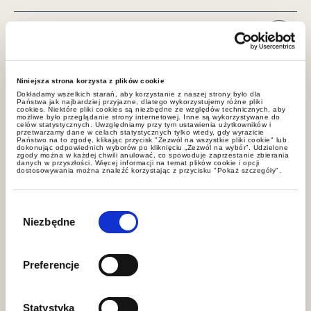
Transakcje i restrukturyzacje
Niniejsza strona korzysta z plików cookie
Zamówienia publiczne
Dokładamy wszelkich starań, aby korzystanie z naszej strony było dla
Państwa jak najbardziej przyjazne, dlatego wykorzystujemy różne pliki
cookies. Niektóre pliki cookies są niezbędne ze względów technicznych, aby
możliwe było przeglądanie strony internetowej. Inne są wykorzystywane do
celów statystycznych. Uwzględniamy przy tym ustawienia użytkowników i
przetwarzamy dane w celach statystycznych tylko wtedy, gdy wyrazicie
Państwo na to zgodę, klikając przycisk "Zezwól na wszystkie pliki cookie" lub
dokonując odpowiednich wyborów po kliknięciu „Zezwól na wybór”. Udzielone
Spory prawne i podatkowe
zgody można w każdej chwili anulować, co spowoduje zaprzestanie zbierania
danych w przyszłości. Więcej informacji na temat plików cookie i opcji
dostosowywania można znaleźć korzystając z przycisku "Pokaż szczegóły".
Wybór
zgody
Niezbędne
Specjalizacje
Preferencje
Prawo korporacyjne
Statystyka