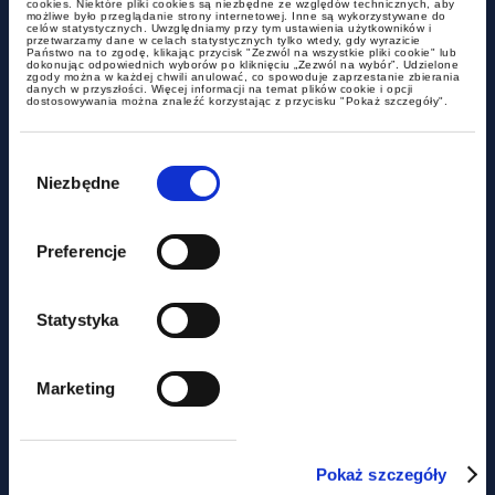
cookies. Niektóre pliki cookies są niezbędne ze względów technicznych, aby
możliwe było przeglądanie strony internetowej. Inne są wykorzystywane do
celów statystycznych. Uwzględniamy przy tym ustawienia użytkowników i
przetwarzamy dane w celach statystycznych tylko wtedy, gdy wyrazicie
Państwo na to zgodę, klikając przycisk "Zezwól na wszystkie pliki cookie" lub
dokonując odpowiednich wyborów po kliknięciu „Zezwól na wybór”. Udzielone
zgody można w każdej chwili anulować, co spowoduje zaprzestanie zbierania
danych w przyszłości. Więcej informacji na temat plików cookie i opcji
dostosowywania można znaleźć korzystając z przycisku "Pokaż szczegóły".
Wybór
zgody
Niezbędne
Preferencje
Statystyka
Marta Lipińska
P
radca prawny, counsel
dr
Marketing
Marta.Lipinska@gww.pl
Pa
+22 212 00 00
+6
Pokaż szczegóły