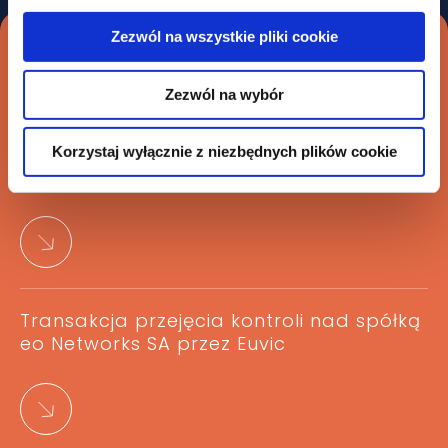
Zezwól na wszystkie pliki cookie
Inne case studies
Zezwól na wybór
Wygrana w sporze przed NSA o 571 mln
Korzystaj wyłącznie z niezbędnych plików cookie
zł dla spółki Elektrim
Transakcja przejęcia kontroli nad spółką
eo Networks SA przez Euvic