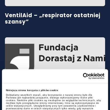
VentilAid – „respirator ostatniej
szansy”
Niniejsza strona korzysta z plików cookie
Fundacja Dorastaj z Nami
Dokładamy wszelkich starań, aby korzystanie z naszej strony było dla
Państwa jak najbardziej przyjazne, dlatego wykorzystujemy różne pliki
cookies. Niektóre pliki cookies są niezbędne ze względów technicznych, aby
możliwe było przeglądanie strony internetowej. Inne są wykorzystywane do
celów statystycznych. Uwzględniamy przy tym ustawienia użytkowników i
przetwarzamy dane w celach statystycznych tylko wtedy, gdy wyrazicie