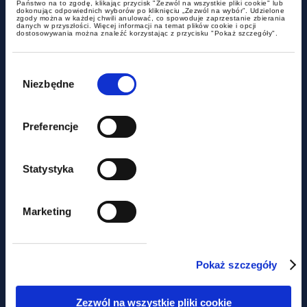
Państwo na to zgodę, klikając przycisk "Zezwól na wszystkie pliki cookie" lub
dokonując odpowiednich wyborów po kliknięciu „Zezwól na wybór”. Udzielone
zgody można w każdej chwili anulować, co spowoduje zaprzestanie zbierania
danych w przyszłości. Więcej informacji na temat plików cookie i opcji
dostosowywania można znaleźć korzystając z przycisku "Pokaż szczegóły".
Wybór
zgody
Niezbędne
Preferencje
Proces nowelizacji prawa
Statystyka
telekomunikacyjnego
Marketing
Pokaż szczegóły
Zezwól na wszystkie pliki cookie