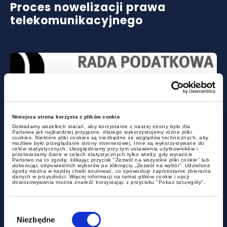
Proces nowelizacji prawa
telekomunikacyjnego
Niniejsza strona korzysta z plików cookie
Dokładamy wszelkich starań, aby korzystanie z naszej strony było dla
Państwa jak najbardziej przyjazne, dlatego wykorzystujemy różne pliki
cookies. Niektóre pliki cookies są niezbędne ze względów technicznych, aby
możliwe było przeglądanie strony internetowej. Inne są wykorzystywane do
celów statystycznych. Uwzględniamy przy tym ustawienia użytkowników i
przetwarzamy dane w celach statystycznych tylko wtedy, gdy wyrazicie
Państwo na to zgodę, klikając przycisk "Zezwól na wszystkie pliki cookie" lub
dokonując odpowiednich wyborów po kliknięciu „Zezwól na wybór”. Udzielone
Raport nt. stosowania art. 70 § 6
zgody można w każdej chwili anulować, co spowoduje zaprzestanie zbierania
danych w przyszłości. Więcej informacji na temat plików cookie i opcji
dostosowywania można znaleźć korzystając z przycisku "Pokaż szczegóły".
pkt 1 ustawy Ordynacja
podatkowa w praktyce
Wybór
państwowych organów
zgody
Niezbędne