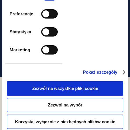
podatkowych
Preferencje
Statystyka
Marketing
Obawiasz się,
że ominą Cię
Pokaż szczegóły
najważniejsze zmiany
W prawie?
Zezwól na wszystkie pliki cookie
Zapisz się do newslettera
Zezwól na wybór
Korzystaj wyłącznie z niezbędnych plików cookie