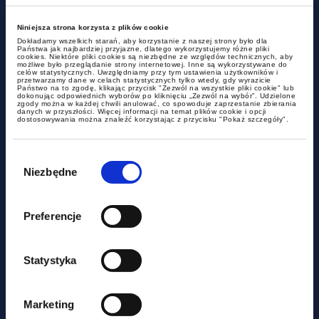
Niniejsza strona korzysta z plików cookie
Dokładamy wszelkich starań, aby korzystanie z naszej strony było dla
Państwa jak najbardziej przyjazne, dlatego wykorzystujemy różne pliki
cookies. Niektóre pliki cookies są niezbędne ze względów technicznych, aby
możliwe było przeglądanie strony internetowej. Inne są wykorzystywane do
celów statystycznych. Uwzględniamy przy tym ustawienia użytkowników i
przetwarzamy dane w celach statystycznych tylko wtedy, gdy wyrazicie
Państwo na to zgodę, klikając przycisk "Zezwól na wszystkie pliki cookie" lub
dokonując odpowiednich wyborów po kliknięciu „Zezwól na wybór”. Udzielone
zgody można w każdej chwili anulować, co spowoduje zaprzestanie zbierania
danych w przyszłości. Więcej informacji na temat plików cookie i opcji
dostosowywania można znaleźć korzystając z przycisku "Pokaż szczegóły".
Fundacja Dorastaj z Nami
Wybór
zgody
Niezbędne
Preferencje
Statystyka
Marketing