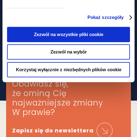
Proces nowelizacji prawa
Pokaż szczegóły
telekomunikacyjnego
Zezwól na wszystkie pliki cookie
Zezwól na wybór
Korzystaj wyłącznie z niezbędnych plików cookie
Obawiasz się,
że ominą Cię
najważniejsze zmiany
W prawie?
Zapisz się do newslettera