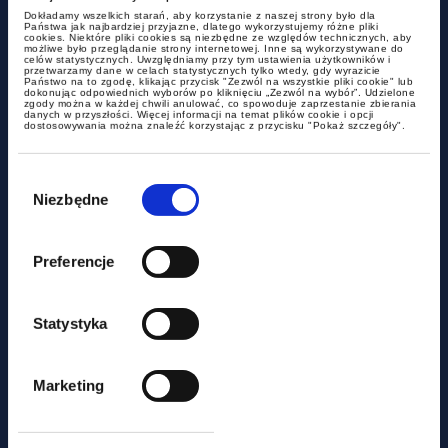
Fundacja Dorastaj z Nami
Dokładamy wszelkich starań, aby korzystanie z naszej strony było dla
Państwa jak najbardziej przyjazne, dlatego wykorzystujemy różne pliki
cookies. Niektóre pliki cookies są niezbędne ze względów technicznych, aby
możliwe było przeglądanie strony internetowej. Inne są wykorzystywane do
celów statystycznych. Uwzględniamy przy tym ustawienia użytkowników i
przetwarzamy dane w celach statystycznych tylko wtedy, gdy wyrazicie
Państwo na to zgodę, klikając przycisk "Zezwól na wszystkie pliki cookie" lub
dokonując odpowiednich wyborów po kliknięciu „Zezwól na wybór”. Udzielone
zgody można w każdej chwili anulować, co spowoduje zaprzestanie zbierania
danych w przyszłości. Więcej informacji na temat plików cookie i opcji
dostosowywania można znaleźć korzystając z przycisku "Pokaż szczegóły".
Wybór
zgody
Niezbędne
Preferencje
Raport nt. stosowania art. 70 § 6
Statystyka
pkt 1 ustawy Ordynacja
podatkowa w praktyce
Marketing
państwowych organów
podatkowych