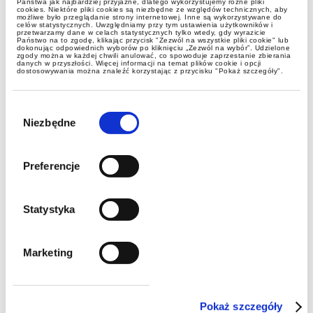
Państwa jak najbardziej przyjazne, dlatego wykorzystujemy różne pliki
cookies. Niektóre pliki cookies są niezbędne ze względów technicznych, aby
możliwe było przeglądanie strony internetowej. Inne są wykorzystywane do
celów statystycznych. Uwzględniamy przy tym ustawienia użytkowników i
przetwarzamy dane w celach statystycznych tylko wtedy, gdy wyrazicie
Raport LEX: TSUE nadzieją
Państwo na to zgodę, klikając przycisk "Zezwól na wszystkie pliki cookie" lub
dokonując odpowiednich wyborów po kliknięciu „Zezwól na wybór”. Udzielone
polskich podatników
zgody można w każdej chwili anulować, co spowoduje zaprzestanie zbierania
danych w przyszłości. Więcej informacji na temat plików cookie i opcji
dostosowywania można znaleźć korzystając z przycisku "Pokaż szczegóły".
Wybór
zgody
Niezbędne
Preferencje
Statystyka
aktualności
Marketing
Uchwały rady nadzorczej spółki
też mogą zostać zaskarżone
Pokaż szczegóły