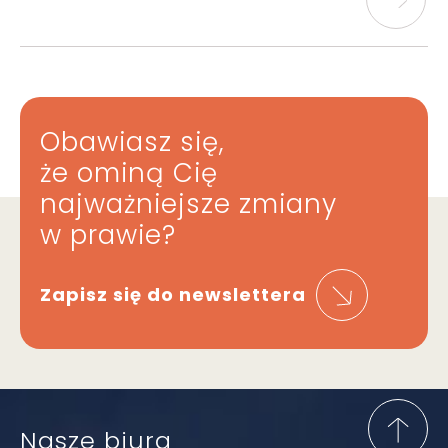
Obawiasz się,
że ominą Cię
najważniejsze zmiany
w prawie?
Zapisz się do newslettera
Nasze biura