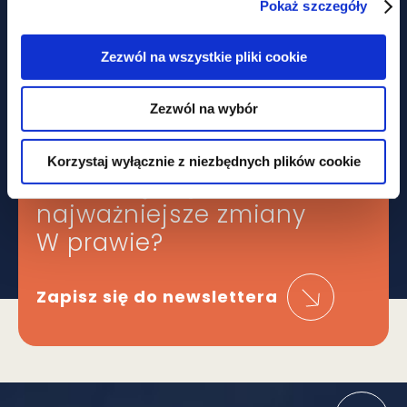
Pokaż szczegóły
Nie tylko prawem... Piknik
charytatywny z udziałem GWW
Zezwól na wszystkie pliki cookie
Zezwól na wybór
Obawiasz się,
Korzystaj wyłącznie z niezbędnych plików cookie
że ominą Cię
najważniejsze zmiany
W prawie?
Zapisz się do newslettera