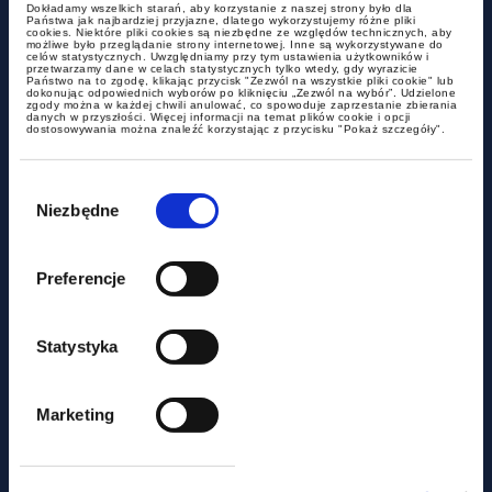
Dokładamy wszelkich starań, aby korzystanie z naszej strony było dla
Państwa jak najbardziej przyjazne, dlatego wykorzystujemy różne pliki
cookies. Niektóre pliki cookies są niezbędne ze względów technicznych, aby
możliwe było przeglądanie strony internetowej. Inne są wykorzystywane do
celów statystycznych. Uwzględniamy przy tym ustawienia użytkowników i
przetwarzamy dane w celach statystycznych tylko wtedy, gdy wyrazicie
Państwo na to zgodę, klikając przycisk "Zezwól na wszystkie pliki cookie" lub
dokonując odpowiednich wyborów po kliknięciu „Zezwól na wybór”. Udzielone
aktualności
zgody można w każdej chwili anulować, co spowoduje zaprzestanie zbierania
danych w przyszłości. Więcej informacji na temat plików cookie i opcji
dostosowywania można znaleźć korzystając z przycisku "Pokaż szczegóły".
Czy miasto może być
Wybór
podatnikiem akcyzy?
zgody
Niezbędne
Preferencje
Statystyka
Marketing
aktualności