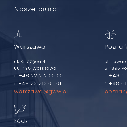
Nasze biura
Warszawa
Pozna
ul. Książęca 4
ul. Towar
00-498 Warszawa
61-896 P
+48 22 212 00 00
+48 61
t.
t.
+48 22 212 00 01
+48 61
f.
f.
warszawa@gww.pl
poznan
Łódź