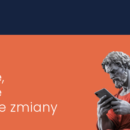
,
ę
ze zmiany