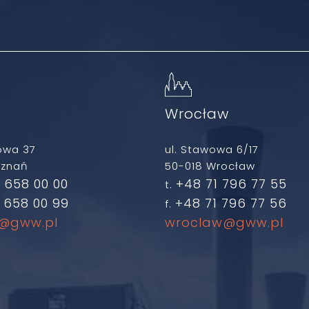
ń
Wrocław
owa 37
ul. Stawowa 6/17
oznań
50-018 Wrocław
 658 00 00
+48 71 796 77 55
t.
 658 00 99
+48 71 796 77 56
f.
@gww.pl
wroclaw@gww.pl