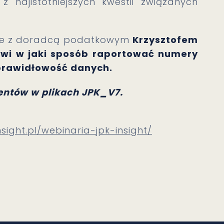
najistotniejszych kwestii związanych
line z doradcą podatkowym
Krzysztofem
wi w jaki sposób raportować numery
 prawidłowość danych.
ntów w plikach JPK_V7.
nsight.pl/webinaria-jpk-insight/