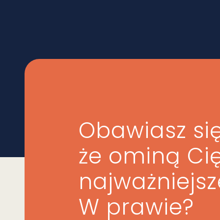
Obawiasz się
że ominą Ci
najważniejs
W prawie?