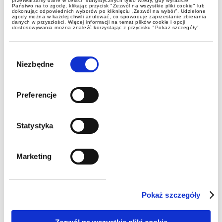
sprawdź, czy Twoja firma
przetwarzamy dane w celach statystycznych tylko wtedy, gdy wyrazicie
Państwo na to zgodę, klikając przycisk "Zezwól na wszystkie pliki cookie" lub
dokonując odpowiednich wyborów po kliknięciu „Zezwól na wybór”. Udzielone
również
zgody można w każdej chwili anulować, co spowoduje zaprzestanie zbierania
danych w przyszłości. Więcej informacji na temat plików cookie i opcji
dostosowywania można znaleźć korzystając z przycisku "Pokaż szczegóły".
Wybór
zgody
Niezbędne
Preferencje
Statystyka
Lexplorers
Marketing
Gospodarcze skutki wojen
celnych USA a polskie organy
celne
Pokaż szczegóły