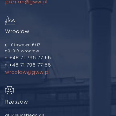
poznan@gww.pl
Wrocław
ul. Stawowa 6/17
50-018 Wrocław
+48 71 796 77 55
t.
+48 71 796 77 56
f.
wroclaw@gww.pl
Rzeszów
al. Piłsudskiego 44