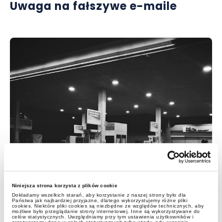
Uwaga na fałszywe e-maile
aktualności
Niniejsza strona korzysta z plików cookie
Webinar | Wielu przewoźników
Dokładamy wszelkich starań, aby korzystanie z naszej strony było dla
Państwa jak najbardziej przyjazne, dlatego wykorzystujemy różne pliki
cookies. Niektóre pliki cookies są niezbędne ze względów technicznych, aby
traci dziesiątki tysięcy rocznie –
możliwe było przeglądanie strony internetowej. Inne są wykorzystywane do
celów statystycznych. Uwzględniamy przy tym ustawienia użytkowników i