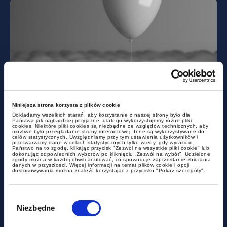
alerty
Niniejsza strona korzysta z plików cookie
Dokładamy wszelkich starań, aby korzystanie z naszej strony było dla
Nowa definicja mobbingu i
Państwa jak najbardziej przyjazne, dlatego wykorzystujemy różne pliki
cookies. Niektóre pliki cookies są niezbędne ze względów technicznych, aby
silniejsza ochrona pracowników
możliwe było przeglądanie strony internetowej. Inne są wykorzystywane do
celów statystycznych. Uwzględniamy przy tym ustawienia użytkowników i
przetwarzamy dane w celach statystycznych tylko wtedy, gdy wyrazicie
Państwo na to zgodę, klikając przycisk "Zezwól na wszystkie pliki cookie" lub
dokonując odpowiednich wyborów po kliknięciu „Zezwól na wybór”. Udzielone
zgody można w każdej chwili anulować, co spowoduje zaprzestanie zbierania
danych w przyszłości. Więcej informacji na temat plików cookie i opcji
dostosowywania można znaleźć korzystając z przycisku "Pokaż szczegóły".
Wybór
zgody
Niezbędne