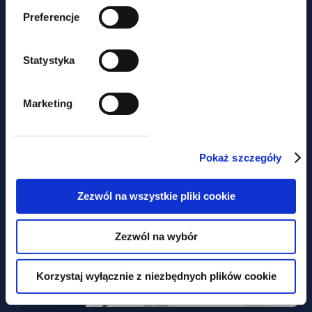
Preferencje
alerty
Statystyka
Duże zmiany w MDR –
nowelizacja podpisana przez
Marketing
Prezydenta
Pokaż szczegóły
Zezwól na wszystkie pliki cookie
Zezwól na wybór
Korzystaj wyłącznie z niezbędnych plików cookie
alerty