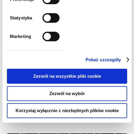
Statystyka
Marketing
Pokaż szczegóły
Zezwól na wszystkie pliki cookie
newslettery
Zezwól na wybór
III WYDANIE NEWSLETTERA PRAWA
Korzystaj wyłącznie z niezbędnych plików cookie
PRACY w 2025 r.