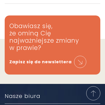
Obawiasz się,
że ominą Cię
najważniejsze zmiany
w prawie?
Zapisz się do newslettera
Nasze biura