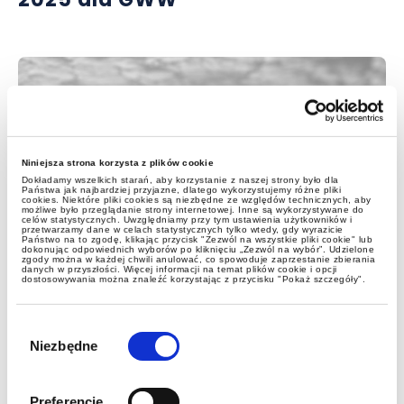
Niniejsza strona korzysta z plików cookie
Dokładamy wszelkich starań, aby korzystanie z naszej strony było dla
Państwa jak najbardziej przyjazne, dlatego wykorzystujemy różne pliki
cookies. Niektóre pliki cookies są niezbędne ze względów technicznych, aby
możliwe było przeglądanie strony internetowej. Inne są wykorzystywane do
celów statystycznych. Uwzględniamy przy tym ustawienia użytkowników i
przetwarzamy dane w celach statystycznych tylko wtedy, gdy wyrazicie
Państwo na to zgodę, klikając przycisk "Zezwól na wszystkie pliki cookie" lub
dokonując odpowiednich wyborów po kliknięciu „Zezwól na wybór”. Udzielone
zgody można w każdej chwili anulować, co spowoduje zaprzestanie zbierania
danych w przyszłości. Więcej informacji na temat plików cookie i opcji
dostosowywania można znaleźć korzystając z przycisku "Pokaż szczegóły".
aktualności
Wybór
zgody
Niezbędne
CBAM - zapowiedź
projektowanych uproszczeń
Preferencje