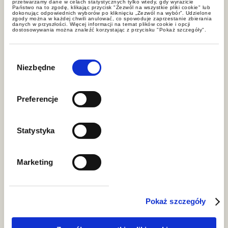
przetwarzamy dane w celach statystycznych tylko wtedy, gdy wyrazicie
Państwo na to zgodę, klikając przycisk "Zezwól na wszystkie pliki cookie" lub
dokonując odpowiednich wyborów po kliknięciu „Zezwól na wybór”. Udzielone
zgody można w każdej chwili anulować, co spowoduje zaprzestanie zbierania
danych w przyszłości. Więcej informacji na temat plików cookie i opcji
dostosowywania można znaleźć korzystając z przycisku "Pokaż szczegóły".
Proces inwestycyjny
Wybór
zgody
Niezbędne
Inwestycje infrastrukturalne
Preferencje
Statystyka
Marketing
Aktualności
Pokaż szczegóły