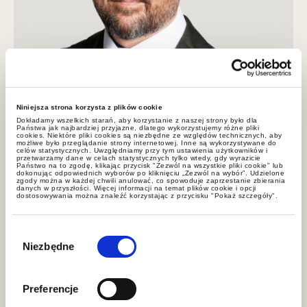
Niniejsza strona korzysta z plików cookie
Dokładamy wszelkich starań, aby korzystanie z naszej strony było dla
Państwa jak najbardziej przyjazne, dlatego wykorzystujemy różne pliki
Michał Sękowski
cookies. Niektóre pliki cookies są niezbędne ze względów technicznych, aby
możliwe było przeglądanie strony internetowej. Inne są wykorzystywane do
celów statystycznych. Uwzględniamy przy tym ustawienia użytkowników i
radca prawny, partner GWW
przetwarzamy dane w celach statystycznych tylko wtedy, gdy wyrazicie
Państwo na to zgodę, klikając przycisk "Zezwól na wszystkie pliki cookie" lub
dokonując odpowiednich wyborów po kliknięciu „Zezwól na wybór”. Udzielone
zgody można w każdej chwili anulować, co spowoduje zaprzestanie zbierania
danych w przyszłości. Więcej informacji na temat plików cookie i opcji
dostosowywania można znaleźć korzystając z przycisku "Pokaż szczegóły".
Wybór
zgody
Niezbędne
Preferencje