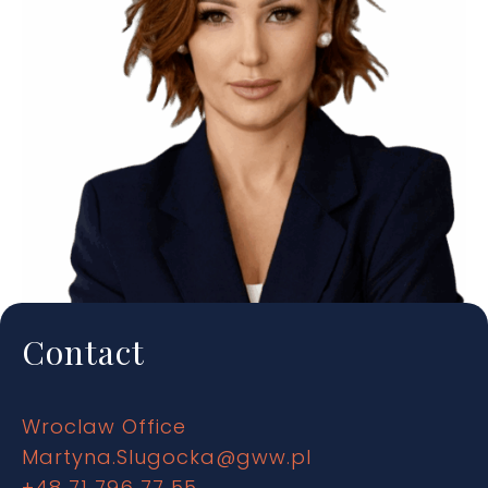
Contact
Wroclaw Office
Martyna.Slugocka@gww.pl
+48 71 796 77 55