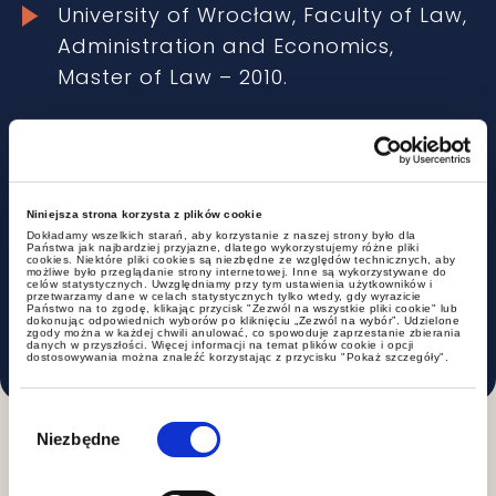
University of Wrocław, Faculty of Law,
Administration and Economics,
Master of Law – 2010.
University of Wrocław, Faculty of Law,
Administration and Economics,
Doctor of Laws – 2016.
Niniejsza strona korzysta z plików cookie
Dokładamy wszelkich starań, aby korzystanie z naszej strony było dla
Wrocław University of Technology,
Państwa jak najbardziej przyjazne, dlatego wykorzystujemy różne pliki
cookies. Niektóre pliki cookies są niezbędne ze względów technicznych, aby
Faculty of Civil Engineering Adjunct
możliwe było przeglądanie strony internetowej. Inne są wykorzystywane do
celów statystycznych. Uwzględniamy przy tym ustawienia użytkowników i
przetwarzamy dane w celach statystycznych tylko wtedy, gdy wyrazicie
Professor – since 2023.
Państwo na to zgodę, klikając przycisk "Zezwól na wszystkie pliki cookie" lub
dokonując odpowiednich wyborów po kliknięciu „Zezwól na wybór”. Udzielone
zgody można w każdej chwili anulować, co spowoduje zaprzestanie zbierania
danych w przyszłości. Więcej informacji na temat plików cookie i opcji
dostosowywania można znaleźć korzystając z przycisku "Pokaż szczegóły".
Wybór
zgody
Niezbędne