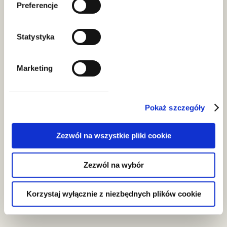
Specializations
Preferencje
Statystyka
Environmental protection
Marketing
Investment process
Pokaż szczegóły
Infrastructure investments
Zezwól na wszystkie pliki cookie
Zezwól na wybór
Korzystaj wyłącznie z niezbędnych plików cookie