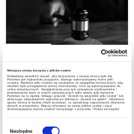
case study
Reprezentowaliśmy naszego
Niniejsza strona korzysta z plików cookie
klienta przez KIO i przed sądem -
Dokładamy wszelkich starań, aby korzystanie z naszej strony było dla
Państwa jak najbardziej przyjazne, dlatego wykorzystujemy różne pliki
Sąd oddalił skargę strony
cookies. Niektóre pliki cookies są niezbędne ze względów technicznych, aby
możliwe było przeglądanie strony internetowej. Inne są wykorzystywane do
celów statystycznych. Uwzględniamy przy tym ustawienia użytkowników i
przeciwnej
przetwarzamy dane w celach statystycznych tylko wtedy, gdy wyrazicie
Państwo na to zgodę, klikając przycisk "Zezwól na wszystkie pliki cookie" lub
dokonując odpowiednich wyborów po kliknięciu „Zezwól na wybór”. Udzielone
zgody można w każdej chwili anulować, co spowoduje zaprzestanie zbierania
danych w przyszłości. Więcej informacji na temat plików cookie i opcji
dostosowywania można znaleźć korzystając z przycisku "Pokaż szczegóły".
Wybór
zgody
Niezbędne