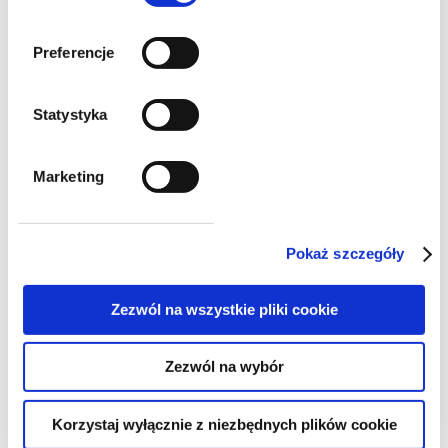
Preferencje
szkolenia
Statystyka
Szkolenie on-line | Rewolucja w
Marketing
prawie budowlanym,
najważniejsze aspekty zmian od
kwietnia 2024 roku
Pokaż szczegóły
Zezwól na wszystkie pliki cookie
Zezwól na wybór
Korzystaj wyłącznie z niezbędnych plików cookie