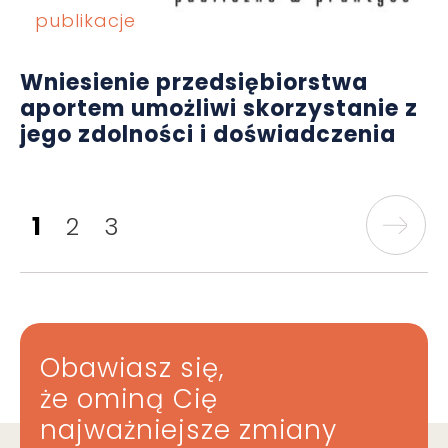
publikacje
Wniesienie przedsiębiorstwa
aportem umożliwi skorzystanie z
jego zdolności i doświadczenia
1
2
3
Obawiasz się,
że ominą Cię
najważniejsze zmiany