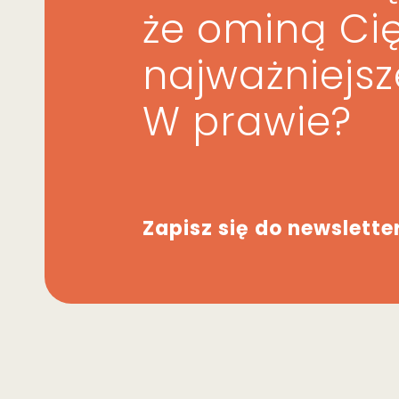
że ominą Ci
najważniejs
W prawie?
Zapisz się do newslette