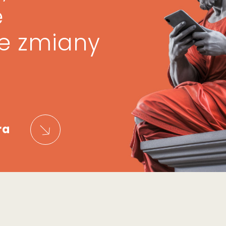
ę
ze zmiany
ra