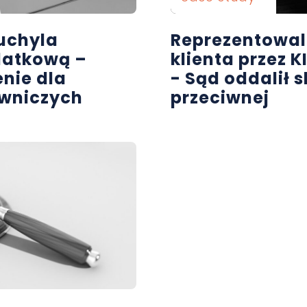
uchyla
Reprezentowal
datkową –
klienta przez 
enie dla
- Sąd oddalił 
wniczych
przeciwnej