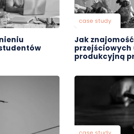
case study
nieniu
Jak znajomość
studentów
przejściowych
produkcyjną p
case study