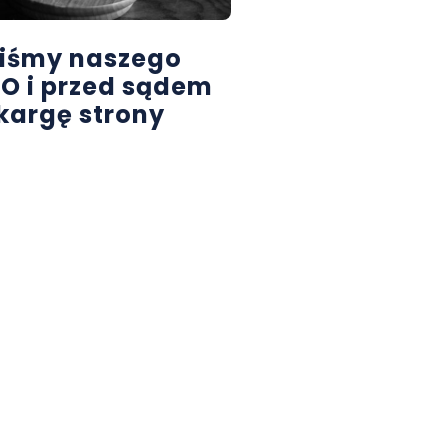
iśmy naszego
KIO i przed sądem
skargę strony