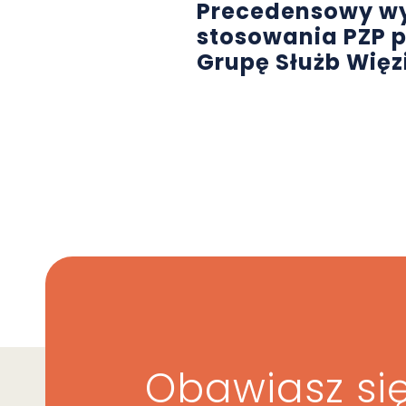
Precedensowy wy
stosowania PZP p
Grupę Służb Wię
Obawiasz się