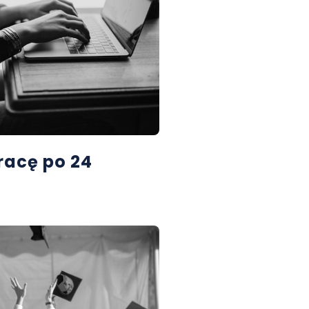
racę po 24
.