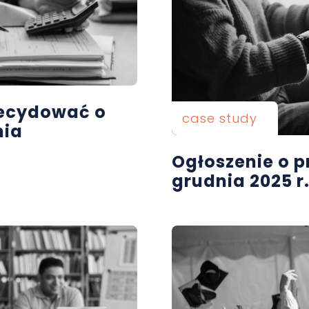
ecydować o
case study
nia
Ogłoszenie o p
grudnia 2025 r