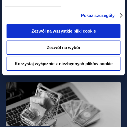
Pokaż szczegóły
dokumenty do pobrania
Zezwól na wszystkie pliki cookie
Sztafeta pokoleń – prawne i
Zezwól na wybór
podatkowe aspekty planowania
sukcesyjnego
Korzystaj wyłącznie z niezbędnych plików cookie