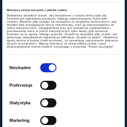
Niniejsza strona korzysta z plików cookie
Dokładamy wszelkich starań, aby korzystanie z naszej strony było dla
Państwa jak najbardziej przyjazne, dlatego wykorzystujemy różne pliki
cookies. Niektóre pliki cookies są niezbędne ze względów technicznych, aby
możliwe było przeglądanie strony internetowej. Inne są wykorzystywane do
celów statystycznych. Uwzględniamy przy tym ustawienia użytkowników i
przetwarzamy dane w celach statystycznych tylko wtedy, gdy wyrazicie
Państwo na to zgodę, klikając przycisk "Zezwól na wszystkie pliki cookie" lub
dokonując odpowiednich wyborów po kliknięciu „Zezwól na wybór”. Udzielone
zgody można w każdej chwili anulować, co spowoduje zaprzestanie zbierania
danych w przyszłości. Więcej informacji na temat plików cookie i opcji
dostosowywania można znaleźć korzystając z przycisku "Pokaż szczegóły".
aktualności
Wybór
zgody
Niezbędne
Eksport zamiast WDT – kiedy
możliwa jest reklasyfikacja
Preferencje
transakcji dla celów VAT?
Statystyka
Marketing