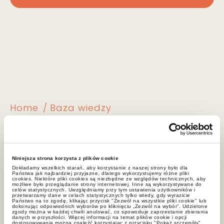
Home
Baza wiedzy
Much more information
will have to be provided
in new e-invoices
Niniejsza strona korzysta z plików cookie
Dokładamy wszelkich starań, aby korzystanie z naszej strony było dla
Państwa jak najbardziej przyjazne, dlatego wykorzystujemy różne pliki
cookies. Niektóre pliki cookies są niezbędne ze względów technicznych, aby
możliwe było przeglądanie strony internetowej. Inne są wykorzystywane do
18.11.2021
celów statystycznych. Uwzględniamy przy tym ustawienia użytkowników i
przetwarzamy dane w celach statystycznych tylko wtedy, gdy wyrazicie
Państwo na to zgodę, klikając przycisk "Zezwól na wszystkie pliki cookie" lub
dokonując odpowiednich wyborów po kliknięciu „Zezwól na wybór”. Udzielone
zgody można w każdej chwili anulować, co spowoduje zaprzestanie zbierania
danych w przyszłości. Więcej informacji na temat plików cookie i opcji
The National E-Invoice System will
dostosowywania można znaleźć korzystając z przycisku "Pokaż szczegóły".