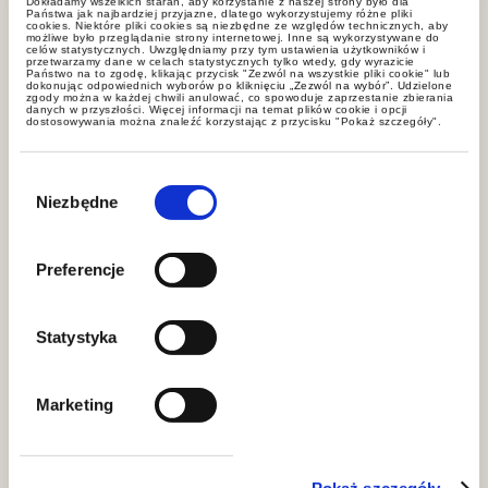
Dokładamy wszelkich starań, aby korzystanie z naszej strony było dla
Państwa jak najbardziej przyjazne, dlatego wykorzystujemy różne pliki
cookies. Niektóre pliki cookies są niezbędne ze względów technicznych, aby
Aktualności
możliwe było przeglądanie strony internetowej. Inne są wykorzystywane do
celów statystycznych. Uwzględniamy przy tym ustawienia użytkowników i
przetwarzamy dane w celach statystycznych tylko wtedy, gdy wyrazicie
Państwo na to zgodę, klikając przycisk "Zezwól na wszystkie pliki cookie" lub
dokonując odpowiednich wyborów po kliknięciu „Zezwól na wybór”. Udzielone
zgody można w każdej chwili anulować, co spowoduje zaprzestanie zbierania
danych w przyszłości. Więcej informacji na temat plików cookie i opcji
dostosowywania można znaleźć korzystając z przycisku "Pokaż szczegóły".
Wybór
zgody
Niezbędne
Preferencje
aktualności
Statystyka
VAT od pożyczki. Czy podatnik
chciał wykorzystać dyrektywę
Marketing
przeciwko polskim przepisom?