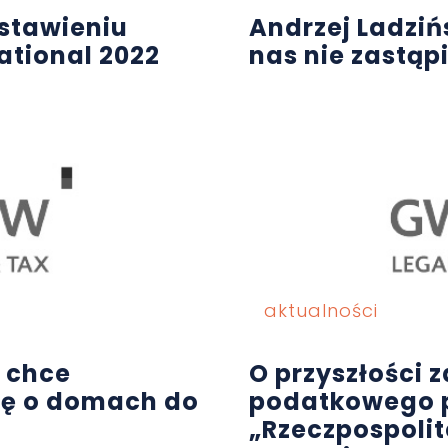
stawieniu
Andrzej Ladziń
ational 2022
nas nie zastąp
aktualności
 chce
O przyszłości
ę o domach do
podatkowego 
„Rzeczpospolit