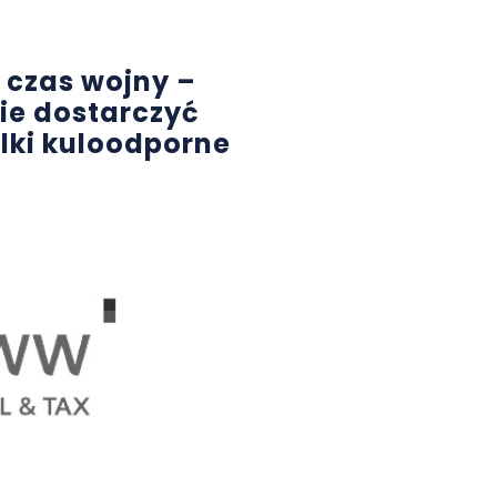
a czas wojny –
nie dostarczyć
lki kuloodporne