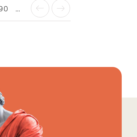
90
...