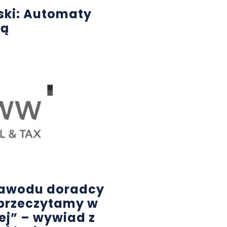
ski: Automaty
ią
 zawodu doradcy
przeczytamy w
ej” – wywiad z