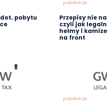
publikacje
dot. pobytu
Przepisy nie n
sce
czyli jak legal
hełmy i kamize
na front
publikacje