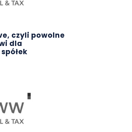
ve, czyli powolne
wi dla
 spółek