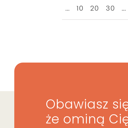
...
10
20
30
...
Obawiasz się
że ominą Ci