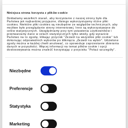
Niniejsza strona korzysta z plików cookie
Dokładamy wszelkich starań, aby korzystanie z naszej strony było dla
Państwa jak najbardziej przyjazne, dlatego wykorzystujemy różne pliki
cookies. Niektóre pliki cookies są niezbędne ze względów technicznych, aby
możliwe było przeglądanie strony internetowej. Inne są wykorzystywane do
celów statystycznych. Uwzględniamy przy tym ustawienia użytkowników i
przetwarzamy dane w celach statystycznych tylko wtedy, gdy wyrazicie
Państwo na to zgodę, klikając przycisk "Zezwól na wszystkie pliki cookie" lub
dokonując odpowiednich wyborów po kliknięciu „Zezwól na wybór”. Udzielone
zgody można w każdej chwili anulować, co spowoduje zaprzestanie zbierania
danych w przyszłości. Więcej informacji na temat plików cookie i opcji
aktualności
dostosowywania można znaleźć korzystając z przycisku "Pokaż szczegóły".
Wybór
Wady dokumentacji projektowej i
zgody
Niezbędne
PFU a odpowiedzialność stron
procesu budowlanego
Preferencje
Statystyka
Marketing