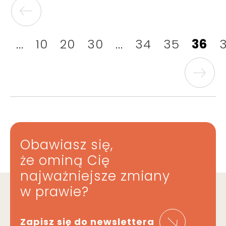
...
10
20
30
...
34
35
36
Obawiasz się,
że ominą Cię
najważniejsze zmiany
w prawie?
Zapisz się do newslettera