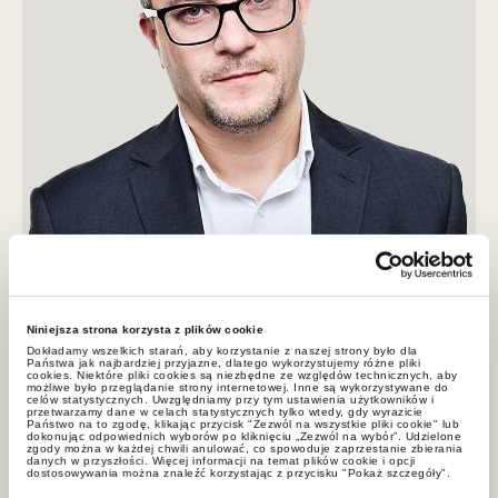
Sebastian Gumiela
Niniejsza strona korzysta z plików cookie
doradca podatkowy, radca prawny, partner GWW
Dokładamy wszelkich starań, aby korzystanie z naszej strony było dla
Sebastian.Gumiela@gww.pl
Państwa jak najbardziej przyjazne, dlatego wykorzystujemy różne pliki
cookies. Niektóre pliki cookies są niezbędne ze względów technicznych, aby
możliwe było przeglądanie strony internetowej. Inne są wykorzystywane do
+22 212 00 00
celów statystycznych. Uwzględniamy przy tym ustawienia użytkowników i
przetwarzamy dane w celach statystycznych tylko wtedy, gdy wyrazicie
Państwo na to zgodę, klikając przycisk "Zezwól na wszystkie pliki cookie" lub
dokonując odpowiednich wyborów po kliknięciu „Zezwól na wybór”. Udzielone
zgody można w każdej chwili anulować, co spowoduje zaprzestanie zbierania
danych w przyszłości. Więcej informacji na temat plików cookie i opcji
dostosowywania można znaleźć korzystając z przycisku "Pokaż szczegóły".