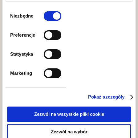
Wybór
zgody
Niezbędne
Preferencje
Statystyka
Marketing
Pokaż szczegóły
Aleksandra Małysza
Zezwól na wszystkie pliki cookie
prawnik, associate
Zezwól na wybór
Aleksandra.Mazurek@gww.pl