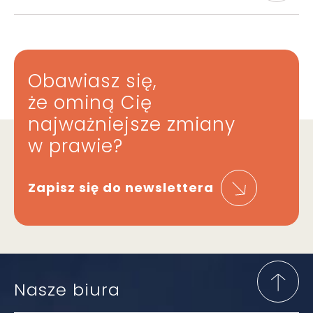
Obawiasz się,
że ominą Cię
najważniejsze zmiany
w prawie?
Zapisz się do newslettera
Nasze biura