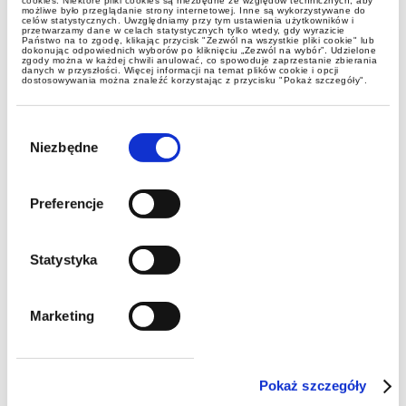
cookies. Niektóre pliki cookies są niezbędne ze względów technicznych, aby
możliwe było przeglądanie strony internetowej. Inne są wykorzystywane do
celów statystycznych. Uwzględniamy przy tym ustawienia użytkowników i
przetwarzamy dane w celach statystycznych tylko wtedy, gdy wyrazicie
Państwo na to zgodę, klikając przycisk "Zezwól na wszystkie pliki cookie" lub
Przy przedawnieniu nic się nie
dokonując odpowiednich wyborów po kliknięciu „Zezwól na wybór”. Udzielone
zgody można w każdej chwili anulować, co spowoduje zaprzestanie zbierania
zmieni
danych w przyszłości. Więcej informacji na temat plików cookie i opcji
dostosowywania można znaleźć korzystając z przycisku "Pokaż szczegóły".
Wybór
zgody
Niezbędne
Preferencje
Statystyka
publikacje
Marketing
Nowa ordynacja podatkowa:
przy przedawnieniu nic się nie
Pokaż szczegóły
zmieni