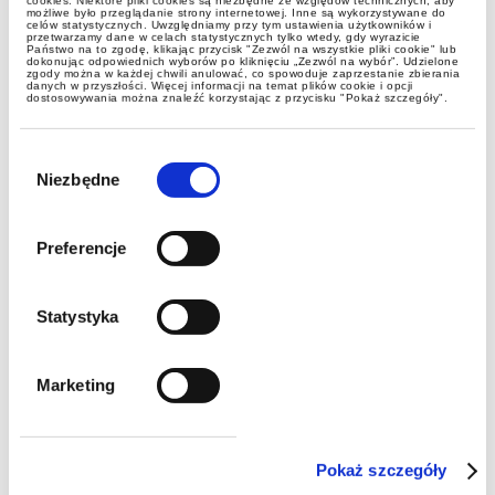
Brussels 2018
cookies. Niektóre pliki cookies są niezbędne ze względów technicznych, aby
możliwe było przeglądanie strony internetowej. Inne są wykorzystywane do
celów statystycznych. Uwzględniamy przy tym ustawienia użytkowników i
przetwarzamy dane w celach statystycznych tylko wtedy, gdy wyrazicie
Państwo na to zgodę, klikając przycisk "Zezwól na wszystkie pliki cookie" lub
dokonując odpowiednich wyborów po kliknięciu „Zezwól na wybór”. Udzielone
zgody można w każdej chwili anulować, co spowoduje zaprzestanie zbierania
danych w przyszłości. Więcej informacji na temat plików cookie i opcji
dostosowywania można znaleźć korzystając z przycisku "Pokaż szczegóły".
Wybór
zgody
Niezbędne
Preferencje
aktualności
Statystyka
II Rzeszowskie Forum
"Technologie w medycynie"
Marketing
Pokaż szczegóły