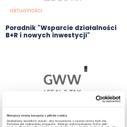
aktualności
Poradnik "Wsparcie działalności
B+R i nowych inwestycji"
aktualności
Niniejsza strona korzysta z plików cookie
TELFA Associates Meeting
Dokładamy wszelkich starań, aby korzystanie z naszej strony było dla
Państwa jak najbardziej przyjazne, dlatego wykorzystujemy różne pliki