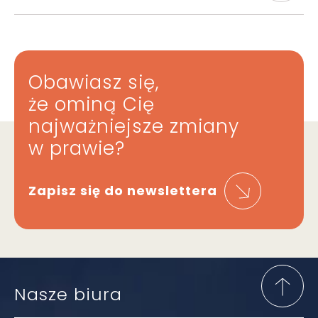
Obawiasz się,
że ominą Cię
najważniejsze zmiany
w prawie?
Zapisz się do newslettera
Nasze biura